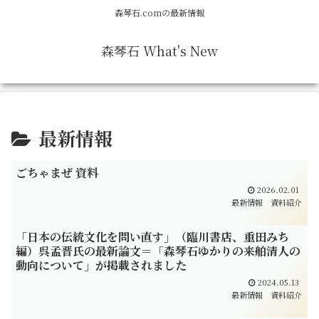
森琴石.comの最新情報
森琴石 What's New
最新情報
ごちゃまぜ 資料
2026.02.01
最新情報
資料紹介
「日本の伝統文化を問い直す」（臨川書店、重田みち
編）呉孟晋氏の最新論文＝「森琴石ゆかりの来舶清人の
動向について」が掲載されました
2024.05.13
最新情報
資料紹介