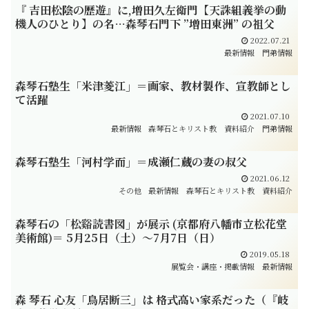
『 吉田松陰の歴遊』に,増田久左衛門【天誅組義挙の動
機人のひとり】の名…森琴石門下 ”増田東洲” の祖父
2022.07.21
最新情報
門弟情報
森琴石塾生「米津菱江」＝画家、教材製作、宣教師とし
て活躍
2021.07.10
最新情報
森琴石とキリスト教
資料紹介
門弟情報
森琴石塾生「河村学而」＝成瀬仁蔵の妻の叔父
2021.06.12
その他
最新情報
森琴石とキリスト教
資料紹介
森琴石の「松谿読書図」が展示 (京都府八幡市立松花堂
美術館)＝ 5月25日（土）～7月7日（日）
2019.05.18
展覧会・講座・掲載情報
最新情報
森 琴石 心友「鳥居断三」は 格式高い家系だった（『岐