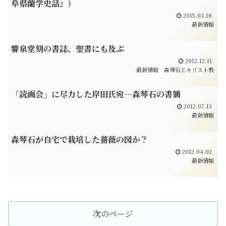
阜県蘭学史話』）
2015.03.18
最新情報
響泉堂刻の書誌、聖書にも及ぶ
2012.12.11
最新情報
森琴石とキリスト教
「読画会」に尽力した岸田氏宛…森琴石の書簡
2012.07.13
最新情報
森琴石が自宅で栽培した薔薇の図か？
2012.04.02
最新情報
次のページ