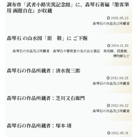
調布市「武者小路実篤記念館」に、森琴石著編『墨客筆
用 画題自在』が収蔵
2015.05.23
森琴石の作品及び所蔵者
森琴石 の山水図「原 敬」に ご下賜
2014.11.30
森琴石の作品及び所蔵者
森琴石や響泉堂の名が出る書誌
美術館、図書館、
博物館など
森琴石の作品所蔵者：清水復三郎
2012.06.25
森琴石の作品及び所蔵者
森琴石の作品所蔵者：芝川又右衛門
2012.06.12
森琴石の作品及び所蔵者
森琴石の作品所蔵者：塚本 靖
2012.05.31