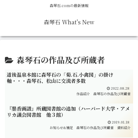
森琴石.comの最新情報
森琴石 What's New
森琴石の作品及び所蔵者
道後温泉本館に森琴石の「菊.石.小禽図」の掛け
軸・・・森琴石、松山に交流者多数
2022.08.28
作品紹介
森琴石の作品及び所蔵者
『墨香画譜』所蔵図書館の追加（ハーバード大学・アメ
リカ議会図書館 他３館）
2019.01.18
お知らせ&補足
森琴石の作品及び所蔵者
資料紹介