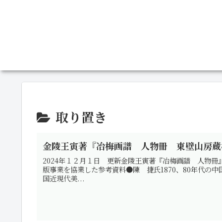
取り置き
金陵王寅著『冶梅画譜 人物冊 東壁山房蔵
2024年１２月１日 更新金陵王寅著『冶梅画譜 人物冊
版事業を協業した参考資料●陳 捷氏1870、80年代の
国近現代美...