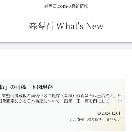
森琴石.comの最新情報
森琴石 What's New
板』の画稿…８図現存
』東壁山房蔵板の画稿…８図現存（森家）💞森琴石は王冶梅と、出
中国書画家による日本游歴について―画家 王 寅を例にして―「中
2024.12.01
ミニ情報
取り置き
資料紹介