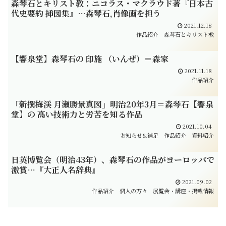
森琴石とキリスト教：ニコラス・マクラウド著『日本古
代史要約 挿図集』…森琴石,肖像画を担う
2021.12.18
作品紹介
森琴石とキリスト教
【響泉堂】森琴石の 印施 （いんぜ）＝森家
2021.11.18
作品紹介
「新撰梅渓 月瀬勝景真図」明治20年3月＝森琴石【響泉
堂】の 高い技術力と労苦を知る作品
2021.10.04
お知らせ&補足
作品紹介
資料紹介
日英博覧会（明治43年）、森琴石の作品がヨーロッパで
激賞…『大正人名辞典』
2021.09.02
作品紹介
個人の方々
展覧会・講座・掲載情報