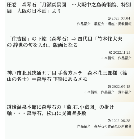
圧巻＝森琴石「月瀬真景図」…大阪中之島美術館、特別
展「大阪の日本画」より
2023.03.04
作品紹介
展覧会・講座・掲載情報
「住吉図」の下絵（森琴石）⇒ 四代目「竹本住大夫」
の 辞世の句を入れ、版画となる
2022.11.25
ミニ情報
作品紹介
神戸市北長狭通五丁目 手合方ニテ 森本荘三郎様（篠
山の名士）＝森琴石 下絵にあるメモ
2022.09.18
ミニ情報
作品紹介
資料紹介
道後温泉本館に森琴石の「菊.石.小禽図」の掛け
軸・・・森琴石、松山に交流者多数
2022.08.28
作品紹介
森琴石の作品及び所蔵者