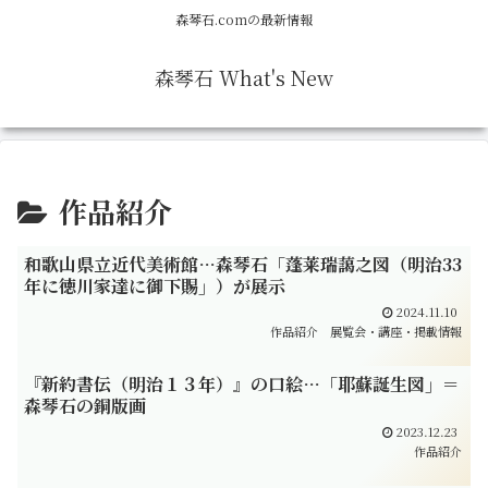
森琴石.comの最新情報
森琴石 What's New
作品紹介
和歌山県立近代美術館…森琴石「蓬莱瑞藹之図（明治33
年に徳川家達に御下賜」）が展示
2024.11.10
作品紹介
展覧会・講座・掲載情報
『新約書伝（明治１３年）』の口絵…「耶蘇誕生図」＝
森琴石の銅版画
2023.12.23
作品紹介