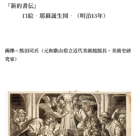
『新約書伝』
・・・
口絵‐耶蘇誕生図‐（明治13年）
画像＝熊田司氏（元和歌山県立近代美術館館長・美術史研
究家）