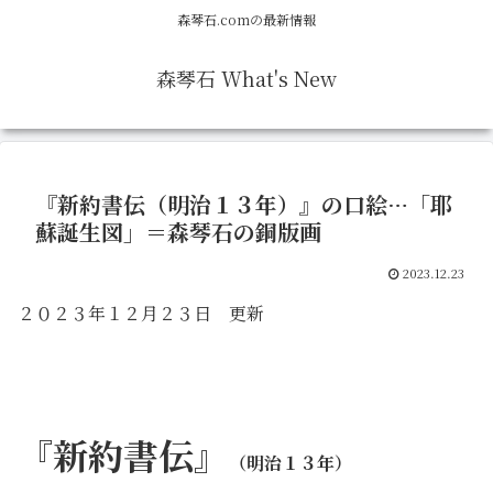
森琴石.comの最新情報
森琴石 What's New
『新約書伝（明治１３年）』の口絵…「耶
蘇誕生図」＝森琴石の銅版画
2023.12.23
２０２３年１２月２３日 更新
『新約書伝』
（明治１３年）