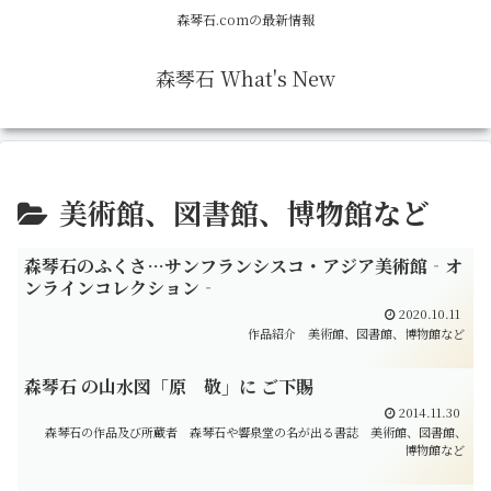
森琴石.comの最新情報
森琴石 What's New
美術館、図書館、博物館など
森琴石のふくさ…サンフランシスコ・アジア美術館‐オ
ンラインコレクション‐
2020.10.11
作品紹介
美術館、図書館、博物館など
森琴石 の山水図「原 敬」に ご下賜
2014.11.30
森琴石の作品及び所蔵者
森琴石や響泉堂の名が出る書誌
美術館、図書館、
博物館など