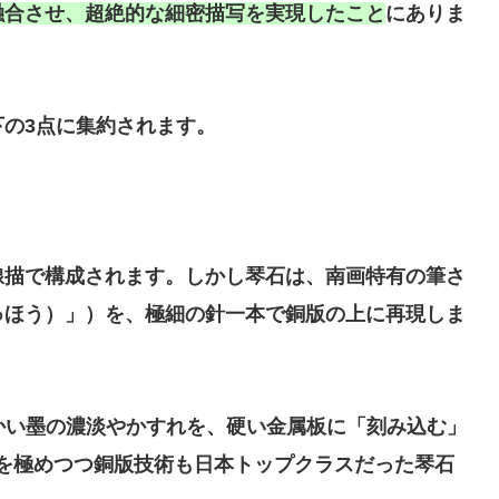
融合させ、超絶的な細密描写を実現したこと
にありま
の3点に集約されます。
線描で構成されます。しかし琴石は、南画特有の筆さ
ゅほう）」）を、極細の針一本で銅版の上に再現しま
かい墨の濃淡やかすれを、硬い金属板に「刻み込む」
を極めつつ銅版技術も日本トップクラスだった琴石