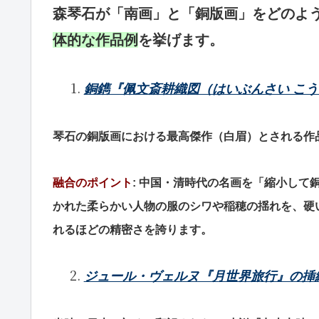
森琴石が「南画」と「銅版画」をどのよ
体的な作品例
を挙げます。
銅鐫『佩文斎耕織図（はいぶんさい こ
琴石の銅版画における最高傑作（白眉）とされる作
融合のポイント
: 中国・清時代の名画を「縮小し
かれた柔らかい人物の服のシワや稲穂の揺れを、硬
れるほどの精密さを誇ります。
ジュール・ヴェルヌ『月世界旅行』の挿