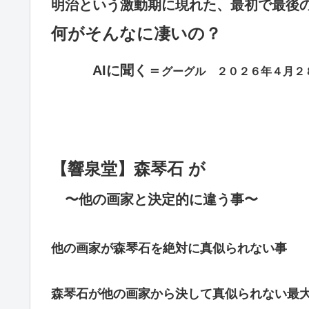
明治という激動期に現れた、最初で最後
何がそんなに凄いの？
・・・
AIに聞く＝
グーグル ２０２６年４月２
【響泉堂】森琴石 が
・
〜他の画家と決定的に違う事〜
他の画家が森琴石を絶対に真似られない事
森琴石が他の画家から決して真似られない最