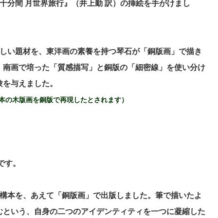
十分間 月世界旅行』（井上勤 訳）の挿絵を手がけまし
新しい題材を、東洋画の素養を持つ琴石が「銅版画」で描き
、南画で培った「質感描写」と銅版の「細密線」を使い分け
験を与えました。
の木版画を銅版で再現したとされます）
です。
の構本を、あえて「銅版画」で出版しました。筆で描いたよ
むという、自身の二つのアイデンティティを一つに凝縮した