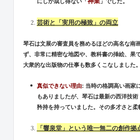
神業
にしか成し得ない「
」でした。
芸術と「実用の極致」の両立
琴石は文展の審査員を務めるほどの高名な南
ず、非常に精密な地図や、教科書の挿絵、果
大衆的な出版物の仕事も数多くこなしました
真似できない理由
: 当時の格調高い画
もありましたが、琴石は最新の西洋技術
矜持を持っていました。その多才さと柔
「響泉堂」という唯一無二の創作拠