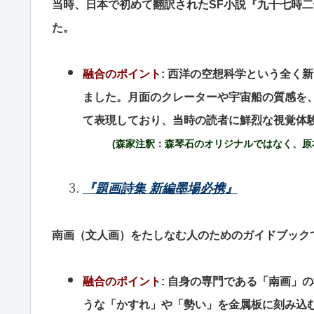
当時、日本で初めて翻訳されたSF小説『九十七時二
た。
融合のポイント
: 西洋の空想科学という全く
ました。月面のクレーターや宇宙船の質感を
て表現しており、当時の読者に鮮烈な視覚体
(森家注釈：森琴石のオリジナルではなく、原本
『題画詩集 新編墨場必携』
南画（文人画）をたしなむ人のためのガイドブック
融合のポイント
: 自身の専門である「南画」
うな「かすれ」や「勢い」を金属板に刻み込