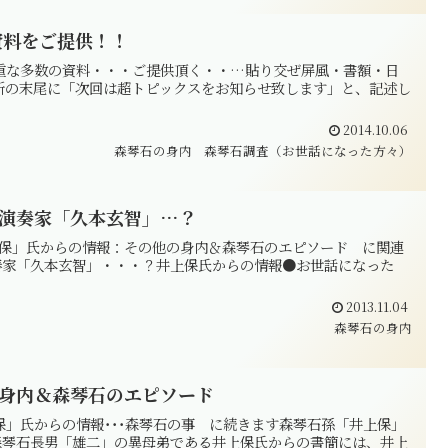
資料をご提供！！
貴重な多数の資料・・・ご提供頂く・・…貼り交ぜ屏風・書額・日
更新の末尾に「次回は超トピックスをお知らせ致します」と、記述し
2014.10.06
森琴石の身内
森琴石調査（お世話になった方々）
演奏家「久本玄智」…？
「井上 保」氏からの情報：その他の身内＆森琴石のエピソード に関連
奏家「久本玄智」・・・？井上保氏からの情報●お世話になった
2013.11.04
森琴石の身内
身内＆森琴石のエピソード
上 保」氏からの情報･･･森琴石の事 に続きます森琴石孫「井上保」
琴石長男「雄二」の異母弟である井上保氏からの書簡には、井上