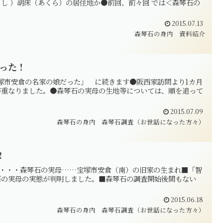
し ）胡床（あくら）の居住地か●前回、前々回 では＜森琴石の
2015.07.13
森琴石の身内
資料紹介
った！
＝宝塚市安倉の名家の娘だった」 に続きます●阪西家訪問より1カ月
が重なりました。●森琴石の実母の生地等については、順を追って
2015.07.09
森琴石の身内
森琴石調査（お世話になった方々）
!
明！！ ・・・森琴石の実母……宝塚市安倉（南）の旧家の生まれ■「智
石の実母の実態が判明しました。■森琴石の調査開始後間もない
2015.06.18
森琴石の身内
森琴石調査（お世話になった方々）