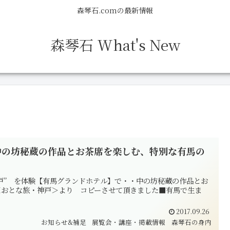
森琴石.comの最新情報
森琴石 What's New
中の坊秘蔵の作品とお茶席を楽しむ、特別な有馬の
い神戸” を体験【有馬グランドホテル】で・・中の坊秘蔵の作品とお
＜おとな旅・神戸＞より コピーさせて頂きました■有馬で生ま
2017.09.26
お知らせ&補足
展覧会・講座・掲載情報
森琴石の身内