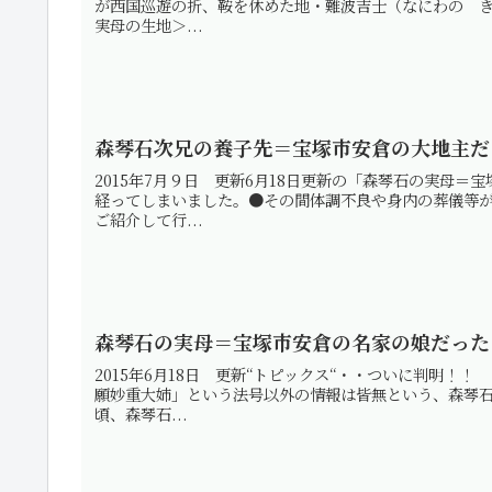
が西国巡遊の折、鞍を休めた地・難波吉士（なにわの き
実母の生地＞...
森琴石次兄の養子先＝宝塚市安倉の大地主だ
2015年7月９日 更新6月18日更新の「森琴石の実母
経ってしまいました。●その間体調不良や身内の葬儀等
ご紹介して行...
森琴石の実母＝宝塚市安倉の名家の娘だった
2015年6月18日 更新‘‘トピックス‘‘・・ついに判
願妙重大姉」という法号以外の情報は皆無という、森琴
頃、森琴石...