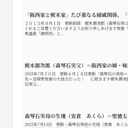
「阪西家と梶木家」たび重なる縁戚関係、「
２０１５年８月１日 更新前回 梶木源次郎（森琴石実父
ぐれもご自愛くださいますようお祈り申しあげます安倉「
馬温泉「御所坊」と...
梶木源次郎（森琴石実父）＝阪西家の姉・妹
2015年7月２０日 更新６月１８日更新「森琴石の実母
先＝宝塚市安倉の大地主だった！ に続きます梶木源次
石実父...
森琴石実母の生地（安倉 あくら）＝聖徳太
2015年7月13日 更新・森琴石実母の生地（安倉 あ