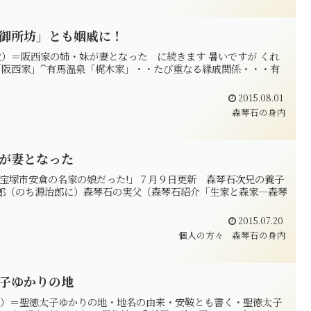
御所坊」とも姻戚に！
）＝阪西家の姉・妹が妻となった に続きます 暑いですが くれ
阪西家」⁀有馬温泉「梶木家」・・たび重なる縁戚関係・・・有
2015.08.01
森琴石の身内
が妻となった
＝宝塚市安倉の名家の娘だった!」７月９日更新 森琴石次兄の養子
郎（のち源治郎に）森琴石の実父（森琴石紹介「生家と森家―森琴
2015.07.20
個人の方々
森琴石の身内
子ゆかりの地
くら）＝聖徳太子ゆかりの地・地名の由来・安鞍とも書く・聖徳太子