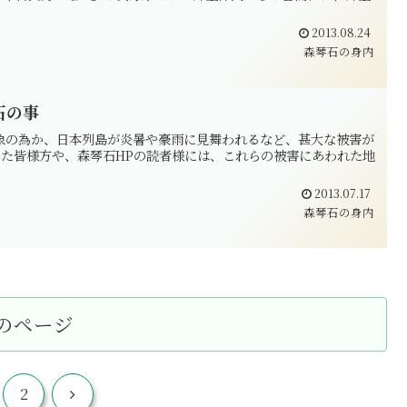
2013.08.24
森琴石の身内
石の事
気象の為か、日本列島が炎暑や豪雨に見舞われるなど、甚大な被害が
た皆様方や、森琴石HPの読者様には、これらの被害にあわれた地
2013.07.17
森琴石の身内
のページ
次
2