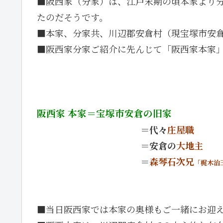
■阪西家（分家）は、江戸末期の頃本家より
たのだそうです。
■本家、分家共、川辺郡安倉村（現宝塚市安
■阪西家分家ご紹介に先んじて「阪西家本家
阪西家 本家＝宝塚市安倉の旧家
・・・・・・・・・・・
＝代々
庄屋職
・・・・・・・・・・・
＝安倉の
大地主
・・・・・・・・・・・
＝
森琴石次兄
「梶木治
・・・・・・・・・・・・・
■当日阪西家では本家の奥様もご一緒にお迎