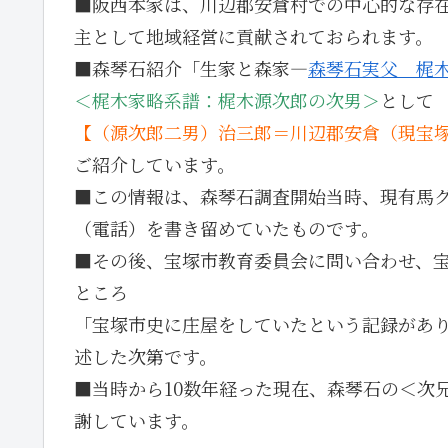
■阪西本家は、川辺郡安倉村での中心的な存
主として地域経営に貢献されておられます。
■森琴石紹介「生家と森家―
森琴石実父 梶
＜梶木家略系譜：梶木源次郎の次男＞
として
【（源次郎二男）治三郎＝川辺郡安倉（現宝
ご紹介しています。
■この情報は、森琴石調査開始当時、現有馬
（電話）を書き留めていたものです。
■その後、宝塚市教育委員会に問い合わせ、
ところ
「宝塚市史に庄屋をしていたという記録があ
述した次第です。
■当時から10数年経った現在、森琴石の＜次
謝しています。