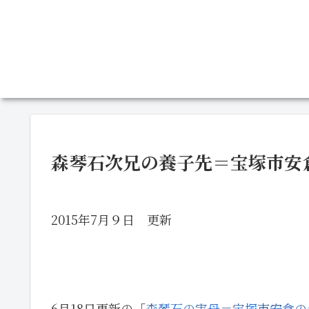
森琴石次兄の養子先＝宝塚市安
2015年7月９日 更新
6月18日更新の「
森琴石の実母＝宝塚市安倉の