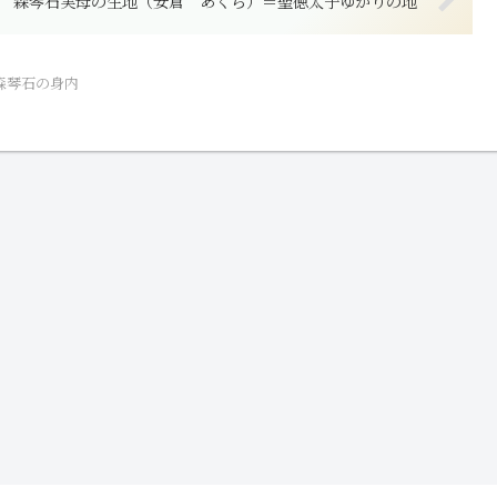
森琴石実母の生地（安倉 あくら）＝聖徳太子ゆかりの地
森琴石の身内