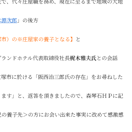
在で、代々庄屋職を務め、現在に至るまで地域の大地
木源次郎
」の後方
塚市）の※庄屋家の養子となる】
と
グランドホテル代表取締役社長
梶木雅夫氏
との会話
宝塚市に於ける「阪西治三郎氏の存在」をお尋ねした
ります」と、返答を頂きましたので、森琴石ＨＰに記
兄の養子先＞の方にお会い出来た事実に改めて感激感