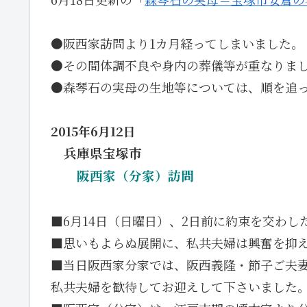
●阪西家訪問より1カ月経ってしまいました。
●その間体調不良や身内の葬儀等が重なりま
●森琴石の実母の生地等については、順を追
2015
年6
月12
日
・
兵庫県宝塚市
・・
阪西家（分家）訪問
■6月14日（日曜日）、2日前に約束を交わ
■思いもよらぬ展開に、私共夫婦は興奮を抑
■当日阪西家分家では、阪西義隆・節子ご夫
私共夫婦を歓待してお迎えして下さいました