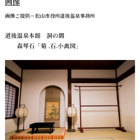
画像
画像ご提供＝松山市役所道後温泉事務所
道後温泉本館 洞の間
・・
森琴石「菊 .石.小禽図」