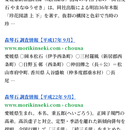
石 やまなゆうせき」は、同社出版による明治36年木版
「珍花図譜 上 下」を著す。抜群の構図と色彩で当時の
珍 …
。
森琴石 調査情報【平成17年 9月】
www.morikinseki.com › chousa
愛媛県 ○岡本松石（伊予西条町）○三村羅風（新居郡西
条町）○日野玉 邨（西条町）○仲田傳之（長＋公）＝松
山市府中町. 香川県 入谷盛敏（仲多度郡垂水村）○長
尾 …
。
森琴石 調査情報【平成22年 9月】
www.morikinseki.com › chousa
愛媛県生まれ。本名、秉五郎(へいごろう)。正岡子規門の
高弟。高浜虚子と対立、定型・季語を離れた新傾向俳句を
提唱。全国行脚して「三千里」「続三千里」をまとめた。