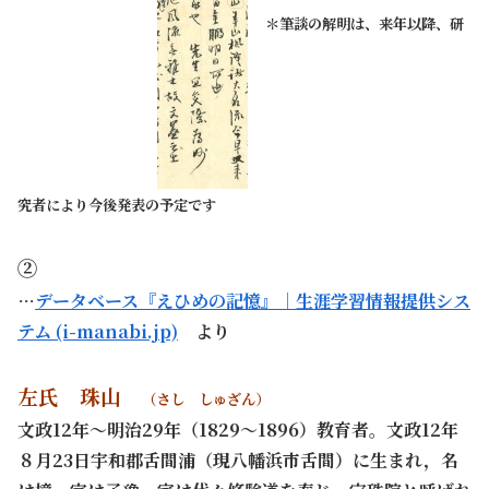
＊筆談の解明は、来年以降、研
究者により今後発表の予定です
②
…
データベース『えひめの記憶』｜生涯学習情報提供シス
テム (i-manabi.jp)
より
左氏 珠山
（さし しゅざん）
文政12年～明治29年（1829～1896）教育者。文政12年
８月23日宇和郡舌間浦（現八幡浜市舌間）に生まれ，名