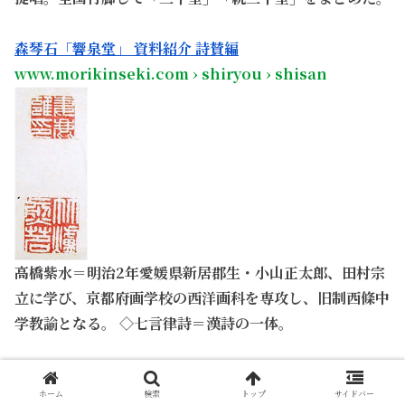
。
森琴石「響泉堂」 資料紹介 詩賛編
www.morikinseki.com › shiryou › shisan
高橋紫水＝明治2年愛媛県新居郡生・小山正太郎、田村宗
立に学び、京都府画学校の西洋画科を専攻し、旧制西條中
学教諭となる。 ◇七言律詩＝漢詩の一体。
。
森琴石 調査情報【平成18年 4月】
ホーム
検索
トップ
サイドバー
www.morikinseki.com › chousa