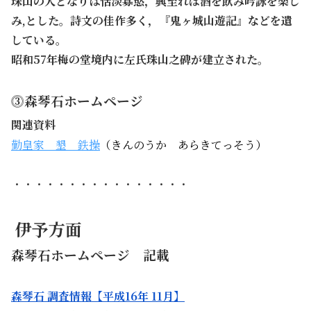
珠山の人となりは恬淡寡慾，興至れば酒を飲み吟詠を楽し
み,とした。詩文の佳作多く，『鬼ヶ城山遊記』などを遺
している。
昭和57年梅の堂境内に左氏珠山之碑が建立された。
⓷森琴石ホームページ
関連資料
勤皇家 墾 鉄操
（きんのうか あらきてっそう）
・・・・・・・・・・・・・・・・
伊予方面
森琴石ホームページ 記載
森琴石 調査情報【平成16年 11月】