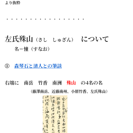
より抜粋
・・・・・・・・・・・・・・・・・
左氏殊山
について
（さし しゅざん）
名＝憧（すなお）
⓵
森琴石と清人との筆談
右端に
南岳 竹香 南洲
殊山
の4名の名
・・・・・
（藤澤南岳、近藤南州、小原竹香、左氏殊山）