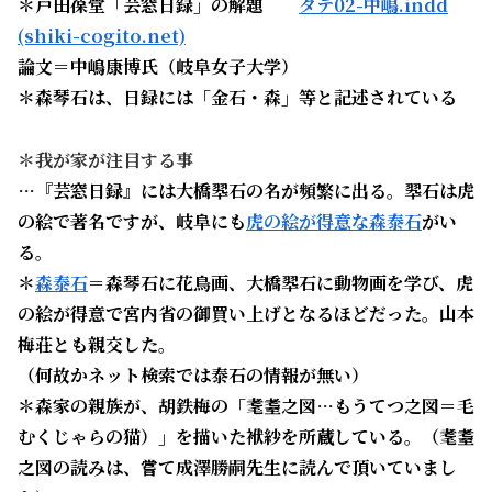
＊戸田葆堂「芸窓日録」の解題
タテ02-中嶋.indd
(shiki-cogito.net)
論文＝中嶋康博氏（岐阜女子大学）
＊森琴石は、日録には「金石・森」等と記述されている
＊我が家が注目する事
…『芸窓日録』には大橋翆石の名が頻繁に出る。翆石は虎
の絵で著名ですが、岐阜にも
虎の絵が得意な森泰石
がい
る。
＊
森泰石
＝森琴石に花鳥画、大橋翆石に動物画を学び、虎
の絵が得意で
宮内省の御買い上げとなるほどだった。
山本
梅荘とも親交した。
（何故かネット検索では泰石の情報が無い）
＊森家の親族が、胡鉄梅の「耄耋之図…もうてつ之図＝毛
むくじゃらの猫）」を描いた袱紗を所蔵している。（
耄耋
之図の読み
は、嘗て成澤勝嗣先生に読んで頂いていまし