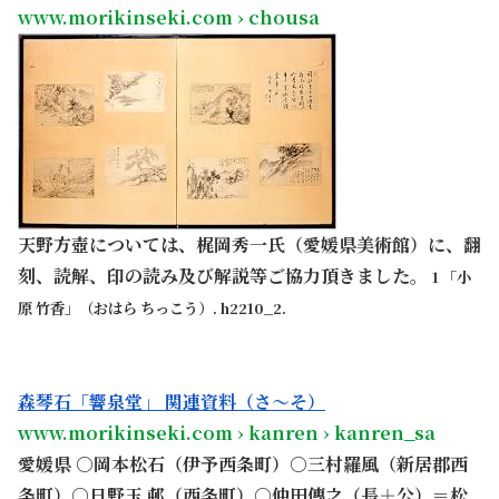
www.morikinseki.com › chousa
天野方壺については、梶岡秀一氏（愛媛県美術館）に、翻
刻、読解、印の読み及び解説等ご協力頂きました。
1 「小
原 竹香」（おはら ちっこう）. h2210_2.
。
森琴石「響泉堂」 関連資料（さ～そ）
www.morikinseki.com › kanren › kanren_sa
愛媛県 ○岡本松石（伊予西条町）○三村羅風（新居郡西
条町）○日野玉 邨（西条町）○仲田傳之（長＋公）＝松