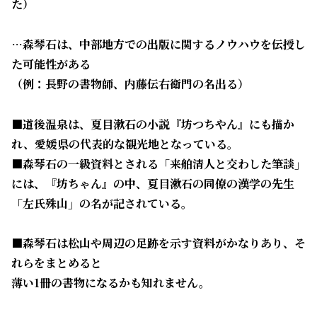
た）
…森琴石は、中部地方での出版に関するノウハウを伝授し
た可能性がある
（例：長野の書物師、内藤伝右衛門の名出る）
■道後温泉は、夏目漱石の小説『坊つちやん』にも描か
れ、愛媛県の代表的な観光地となっている。
■森琴石の一級資料とされる「来舶清人と交わした筆談」
には、『坊ちゃん』の中、夏目漱石の同僚の漢学の先生
「左氏殊山」の名が記されている。
■森琴石は松山や周辺の足跡を示す資料がかなりあり、そ
れらをまとめると
薄い1冊の書物になるかも知れません。