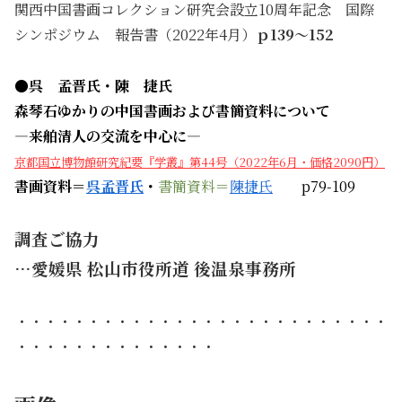
関西中国書画コレクション研究会設立10周年記念 国際
シンポジウム 報告書（2022年4月）
ｐ139～152
●呉 孟晋氏・陳 捷氏
森琴石ゆかりの中国書画および書簡資料について
―来舶清人の交流を中心に―
京都国立博物館研究紀要『学叢』第44号（2022年6月・価格2090円）
書画資料＝
呉孟晋氏
・
書簡資料＝
陳捷氏
p79-109
調査ご協力
…愛媛県 松山市役所道 後温泉事務所
・・・・・・・・・・・・・・・・・・・・・・・・・・
・・・・・・・・・・・・・・