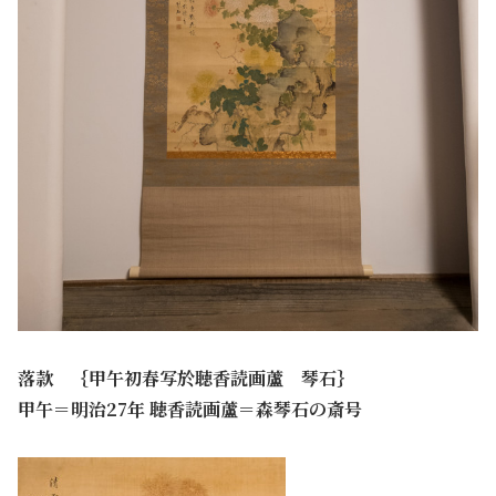
落款 ｛甲午初春写於聴香読画蘆 琴石｝
甲午＝明治27年 聴香読画蘆＝森琴石の斎号