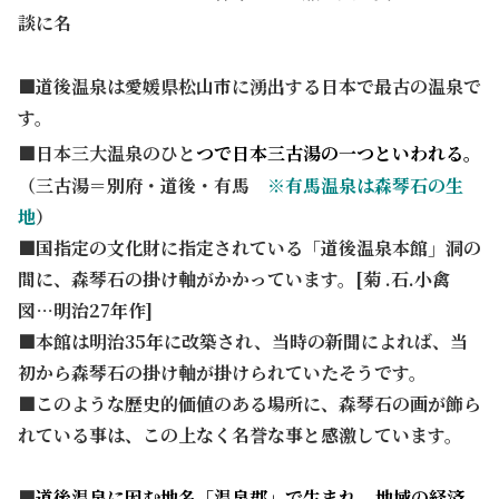
談に名
■道後温泉は愛媛県松山市に湧出する日本で最古の温泉で
す。
■日本三大温泉のひと
つで日本三古湯の一つといわれる。
（三古湯＝別府・道後・有馬
※有馬温泉は森琴石の生
地
）
■国指定の文化財に指定されている「道後温泉本館」
洞の
間に、
森琴石の掛け軸がかかっています。[菊 .石.小禽
図…明治27年作]
■本館は明治35年に改築され、当時の新聞によれば、当
初から森琴石の掛け軸が掛けられていたそうです。
■このような歴史的価値のある場所に、森琴石の画が飾ら
れている事は、この上なく名誉な事と感激しています。
■
道後温泉に因む地名「温泉郡」
で生まれ、地域の経済