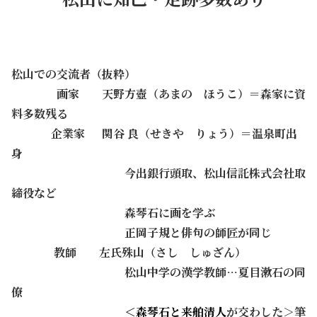
・
松山での交流者（抜粋）
…
画家 天野方壺（あまの ほうこ）＝森家に資
料多数残る
・・・
企業家 関谷 良（せきや りょう）＝温泉町出
身
・・・・・・・・・・
今出銀行頭取、松山信託株式会社取
締役など
・・・・・・・・・・
森琴石に画を学ぶ
・・・・・・・・・・
正岡子規と俳句の師匠が同じ
・・・
教師 左氏殊山（さし しゅざん）
・・・・・・・・・・
松山中学の漢学教師…夏目漱石の同
僚
・・・・・・・・・・
＜森琴石と来舶清人
が交わした＞筆