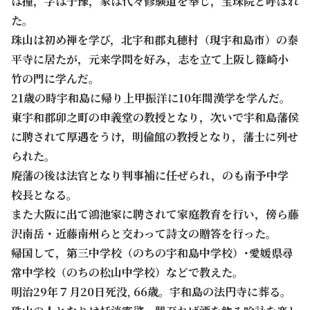
は撞，字は子豫，家は代々修験道を奉じ，宝珠院と呼ばれ
た。
珠山は初め禅を学び，北宇和郡丸穂村（現宇和島市）の泰
平寺に居たが，元来学問を好み，志を立て上阪し篠崎小
竹の門に学んだ。
21歳の時宇和島に帰り上甲振洋に10年間漢学を学んだ。
東宇和郡卯之町の申義堂の教授となり，次いで宇和島藩侯
に聘されて厚遇をうけ，明倫館の教授となり，藩士に列せ
られた。
廃藩の後は法官となり判事補に任ぜられ，のも南予中学
校長となる。
また大阪に出て鴻池家に聘されて家庭教育を行い，傍ら藤
沢南岳・近藤南州らと交わって詩文の贈答を行った。
帰国して，第三中学校（のちの宇和島中学校）･愛媛県尋
常中学校（のちの松山中学校）などで教えた。
明治29年７月20日死没, 66歳。宇和島の法円寺に葬る。