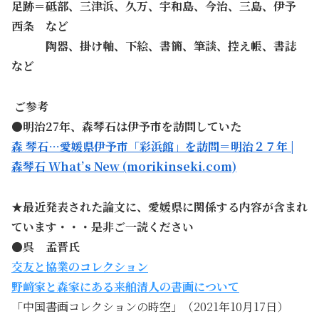
足跡＝砥部、三津浜、久万、宇和島、今治、三島、伊予
西条 など
資料＝
陶器、掛け軸、下絵、書簡、筆談、控え帳、書誌
など
ご参考
●明治27年、森琴石は伊予市を訪問していた
森 琴石…愛媛県伊予市「彩浜館」を訪問＝明治２７年 |
森琴石 What’s New (morikinseki.com)
★最近発表された論文に、愛媛県に関係する内容が含まれ
ています・・・是非ご一読ください
●呉 孟晋氏
交友と協業のコレクション
野﨑家と森家にある来舶清人の書画について
「中国書画コレクションの時空」（2021年10月17日）