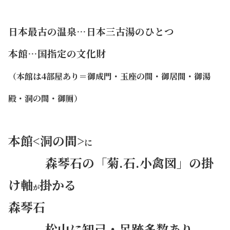
・・・
日本最古の温泉…日本三古湯のひとつ
本館…国指定の文化財
（本館は4部屋あり＝御成門・玉座の間・御居間・御湯
殿・洞の間・御厠）
本館<洞の間>
に
・・・
森琴石の「菊.石.小禽図」の掛
け軸
掛かる
が
森琴石
・・・
松山に知己・足跡多数あり