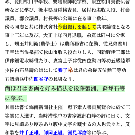
め、変則松山中學校、愛媛県師範学校、県立松山養蚕伝習
所などに学び、後本県蚕種検査員、居村役塲收入役、村会
議員、郡会議員、村長等の公職に在る事十数年、
傍ら同志と共に株式會社
今出銀行を起して
其取締役となる
事十三年に及び、大正十年四月退職、弟寬は同村に分家
し、甥玉井則衛(農學士）は農商務省に在勤、従兄弟鴨川
正幸は当温泉郡て松山市收入役たりし人、同新野伊三郞は
伊豫鐵電取締役たり、妻富士子は從四位勤四等功五級陸軍
泉
少佐白石昌壽の姉にして
養子
は君の弟從五位勳三等功
五級騎兵中佐
關谷守
の長男なり、
尙ほ
君は書
画を好み描法を後藤蟹洲、森琴石等
に學ぶ
、
其書は嘗て海南新聞社主催 県下素人書画展覽会に於て三
等賞に入選す、
当時滯松中の書家渡部白峰の評に日く、
文
字に見識あり厚みあり腹中文字を藏するの人也云々と、
又
和歌を
井手正雄、師岡正胤、潮見琢磨
等に學ぶ、