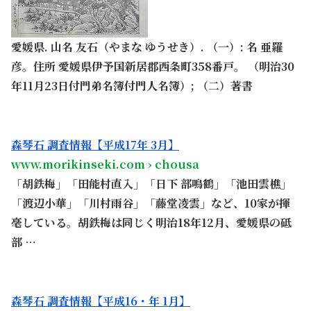
愛媛県. 山名 友石（やまな ゆうせき）. （一）: 名 亜羅
彦。住所 愛媛県伊予国新居郡西条町358番戸。 （明治30
年11月
23日付門弟名簿付門人名簿）; （二）著書
。
森琴石 調査情報【平成17年 3月】
www.morikinseki.com › chousa
「胡鉄梅」「田能村直入」「日下 部鳴鶴」「池田雲樵」
「渡辺小華」「川村雨谷」「藤堂
凌雲」など、10家が揮
毫している。胡鉄梅は同じく明治18年12月、愛媛県の砥
部 …
。
森琴石 調査情報【平成16・年 1月】