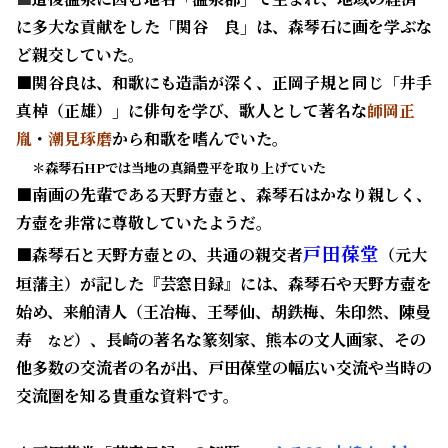
に多大な貢献をした「関谷 良」は、森琴石に画を学ぶな
ど親交していた。
■関谷良は、和歌にも造詣が深く、正岡子規と同じ「井手
真棹（正雄）」に俳句を学び、歌人として著名な
師岡正
胤
・
潮見琢磨
から和歌を嗜んでいた。
＊森琴石HPでは当地の真鍋豊平を取り上げていた
■南画の先輩である天野方壺と、森琴石はかなり親しく、
方壺を非常に尊敬していたようだ。
戸田葆堂
■森琴石と天野方壺との、
共通の親交者
（元大
垣藩主）が記した
『芸窓日録』には、森琴石や天野方壺を
始め、来舶清人（王冶梅、王琴仙、胡鉄梅、朱印然、陳曼
寿
）、長崎の著名な篆刻家、熊本の文人画家、その
など
他多数の交流者の名が出、戸田葆堂の幅広い交流や当時の
交流圏を知る貴重な資料です。