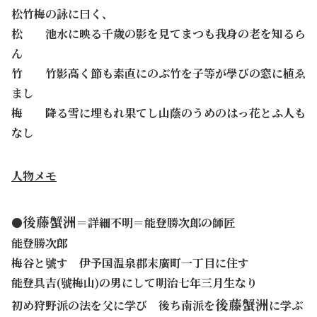
松竹梅の詠に曰く、
松 池水に映る千歲の影を見てまつも我身の老を知るら
ん
竹
竹影高く節も素直にのぶ竹
を子等が學びの窓に植ゑ
まし
梅 降る雪に埋もれ果てし山蔭のうめのはっ花とふ人も
なし
人物メモ
後藤蟹洲
●
＝詳細不明＝能登勝次郎の師匠
能登勝次郞
梅谷と號す 伊予国温泉郡末廣町一丁目に住す
能登具吉(號梅山)の男にして明治七年三月生なり
後藤蟹洲
初め狩野派の法を父に学び 後ち南派を
に学ぶ