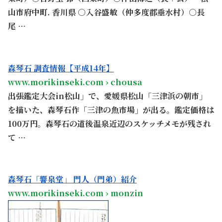
山市府中町. 香川県 ○入谷盛敏（仲多度郡垂水村）○長
尾 …
。
森琴石 調査情報【平成14年】
www.morikinseki.com › chousa
出張鑑定大会in松山」で、愛媛県松山「三津浜の朝市」
を描いた、森琴石作「三津の魚市場」が出る。鑑定価格は
100万円。森琴石の道後温泉近辺のスケッチメモが残され
て …
。
森琴石「響泉堂」 門人（門弟）紹介
www.morikinseki.com › monzin