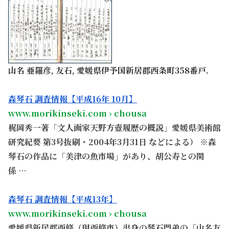
山名 亜羅彦, 友石, 愛媛県伊予国新居郡西条町358番戸.
。
森琴石 調査情報【平成16年 10月】
www.morikinseki.com › chousa
梶岡秀一著「文人画家天野方壺履歴の概説」愛媛県美術館
研究紀要 第3号抜刷・2004年3月31日 などによる） ※森
琴石の作品に「美津の魚市場」があり、胡公寿との関
係 …
。
森琴石 調査情報【平成13年】
www.morikinseki.com › chousa
愛媛県新居郡西條（現西條市）出身の琴石門弟の「山名友