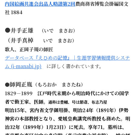
内国絵画共進会出品人略譜第2回
農商務省博覧会掛編国文
社 1884
●井手正雄
（いで まさお）
（井手真棹
いで まさお）
歌人、正岡子規の師匠
データベース『えひめの記憶』｜生涯学習情報提供システ
ム (i-manabi.jp)
に詳しく書かれています。
師岡正胤
●
（もろおか まさたね）
1829－1899
江戸時代末期から明治時代にかけての国学
者で勤王家、医師。
通称は豊輔、号は節斎、布志乃屋
明治15年、宮内省文学御用掛、明治24年（1891年）伊勢
神宮の本部教授となり、愛媛皇典講究所教授も務めた。明
治32年（1899年）1月23日）に死去。享年71。墓所は、