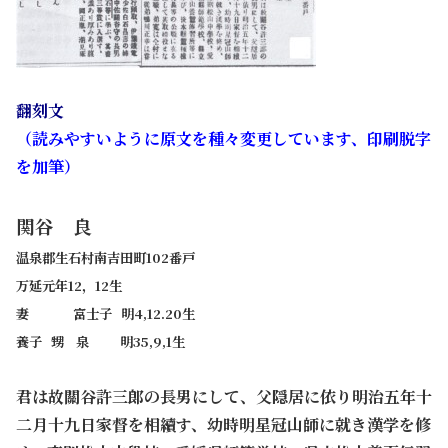
翻刻文
（読みやすいように原文を種々変更しています、印刷脱字
を加筆）
関谷 良
温泉郡生石村南吉田町102番戸
万延元年12，12生
妻 富士子 明4,12.20生
養子 甥 泉 明35,9,1生
君は故關谷許三郞の長男にして、父隠居に依り明治五年十
二月十九日家督を相續す、幼時明星冠山師に就き漢学を修