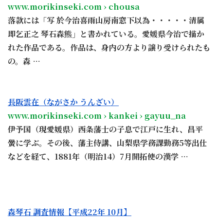
www.morikinseki.com › chousa
落款には「写 於今治喜雨山房南窓下以為・・・・・清属
即乞正之 琴石森熊」と書かれている。愛媛県今治で描か
れた作品である。作品は、身内の方より譲り受けられたも
の。森 …
。
長阪雲在（ながさか うんざい）
www.morikinseki.com › kankei › gayuu_na
伊予国（現愛媛県）西条藩士の子息で江戸に生れ、昌平
黌に学ぶ。その後、藩主侍講、山梨県学務課勤務5等出仕
などを経て、1881年（明治14）7月開拓使の漢学 …
。
森琴石 調査情報【平成22年 10月】