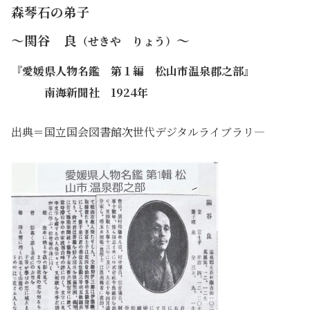
森琴石の弟子
～関谷 良
～
（せきや りょう）
『愛媛県人物名鑑 第１編 松山市温泉郡之部』
・・・
南海新聞社 1924年
出典＝国立国会図書館次世代デジタルライブラリ―