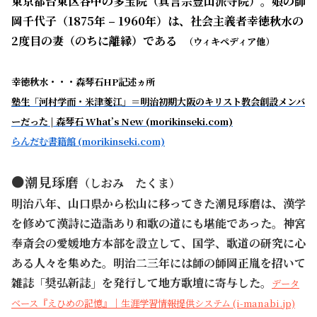
東京都台東区谷中の多宝院（真言宗豊山派寺院）。娘の師
岡千代子（1875年 – 1960年）は、社会主義者幸徳秋水の
2度目の妻（のちに離縁）である
（
ウィキペディア他）
幸徳秋水・・・森琴石HP記述ヵ所
塾生「河村学而・米津菱江」＝明治初期大阪のキリスト教会創設メンバ
ーだった | 森琴石 What’s New (morikinseki.com)
らんだむ書籍館 (morikinseki.com)
●潮見琢磨
（しおみ たくま）
明治八年、山口県から松山に移ってきた潮見琢磨は、漢学
を修めて漢詩に造詣あり和歌の道にも堪能であった。神宮
奉斎会の愛媛地方本部を設立して、国学、歌道の研究に心
ある人々を集めた。明治二三年には師の師岡正胤を招いて
雑誌「奨弘新誌」を発行して地方歌壇に寄与した。
データ
ベース『えひめの記憶』｜生涯学習情報提供システム (i-manabi.jp)