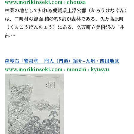
www.morikinseki.com › chousa
林業の地として知れる愛媛県上浮穴郡（かみうけなぐん）
は、二町村の総面 積の約9割が森林である。久万高原町
（くまこうげんちょう）にある、久万町立美術館の「井
部 …
・
森琴石「響泉堂」 門人（門弟）紹介–九州・四国地区
www.morikinseki.com › monzin › kyusyu