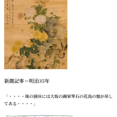
新聞記事＝明治35年
「・・・・後の洞床には大坂の画家琴石の花鳥の額が吊し
てある・・・・」