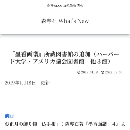
森琴石.comの最新情報
森琴石 What's New
『墨香画譜』所蔵図書館の追加（ハーバー
ド大学・アメリカ議会図書館 他３館）
2019.01.18
2022.09.05
2019年1月18日 更新
前回
お正月の飾り物「仏手柑」：森琴石著『墨香画譜 ４』よ