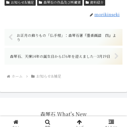
お知らせ&補足
森琴石の作品及び所蔵者
資料紹介
morikinseki
お正月の飾りもの「仏手柑」：森琴石著『墨香画譜 四』よ
り
森琴石、天保14年の誕生日から176年を迎えました…3月19日
ホーム
お知らせ&補足
森琴石 What's New
© 2011 森琴石 What's New.
ホーム
検索
トップ
サイドバー