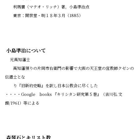
利瑪竇（マテオ・リッチ）著，小島準治点
東京：開世堂・明１８年３月（1885）
小島準治について
元高知藩士
高知藩預りの片岡市右衛門の影響で大阪の天王堂の宜教師クゼンの
伝道士とな
り『旧新約史略』を訳し日本公教会に尽くした
・・・・Google books 『キリシタン研究
第 5 巻』（吉川弘 文
館/1961）等による
森琴石とキリスト教