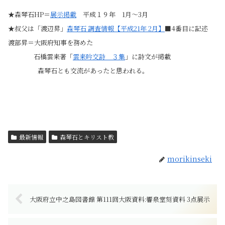
★森琴石HP＝
展示掲載
平成１９年 1月～3月
★叔父は「渡辺昇」
森琴石 調査情報【平成21年 2月】
■4番目に記述
渡部昇＝
大阪府知事を務めた
石橋雲来著「
雲来吟交詩 ３集
」に詩文が掲載
森琴石とも交流があったと思われる。
最新情報
森琴石とキリスト教
morikinseki
大阪府立中之島図書館 第111回大阪資料:響泉堂刻資料 3点展示