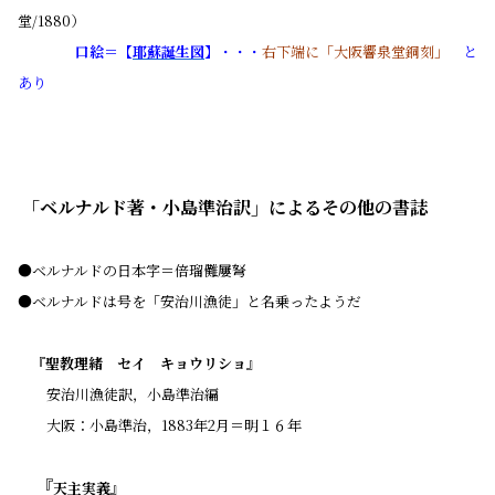
堂/1880）
口絵＝【
耶蘇誕生図
】
・・・
右下端に「大阪響泉堂銅刻」
と
あり
「ベルナルド著・小島準治訳」によるその他の書誌
●ベルナルドの日本字＝倍瑠儺屢弩
●ベルナルドは号を「安治川漁徒」と名乗ったようだ
『聖教理緒 セイ キョウリショ』
安治川漁徒訳，小島準治編
大阪：小島準治，1883年2月＝明１６年
『
天主実義』