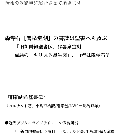
情報のみ簡単に紹介させて頂きます
森琴石【響泉堂刻】の書誌は聖書へも及ぶ
『旧新両約聖書伝』は響泉堂刻
扉絵の「キリスト誕生図」、画者は森琴石？
『旧新両約聖書伝』
（ベルナルド著、小島準治訳/竜章堂/1880＝明治13年）
●近代デジタルライブラリー で閲覧可能
『
旧新両約聖書伝. 2編1
』（ベルナルド著/小島準治訳/竜章