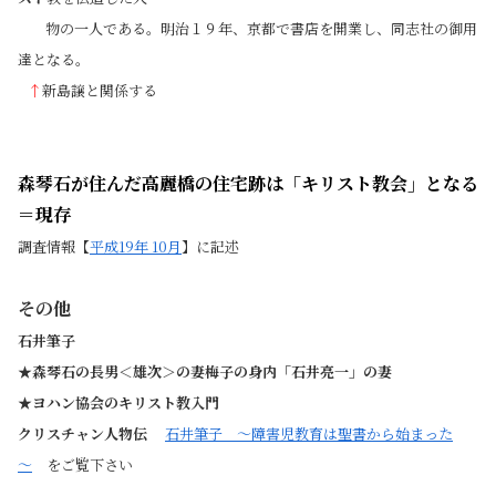
物の一人である。明治１９年、京都で書店を開業し、同志社の御用
達となる。
↑
新島譲と関係する
森琴石が住んだ高麗橋の住宅跡は「キリスト教会」となる
＝現存
調査情報【
平成19年 10月
】に記述
その他
石井筆子
★
森琴石の長男＜雄次＞の妻
梅子の身内「石井亮一」の妻
★ヨハン協会のキリスト教入門
クリスチャン人物伝
石井筆子 ～障害児教育は聖書から始まった
～
をご覧下さい