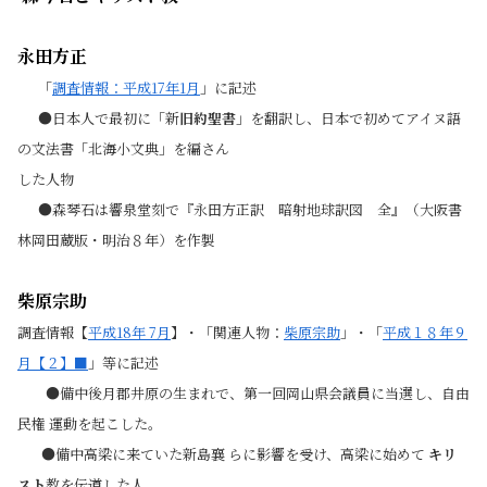
永田方正
「
調査情報：平成17年1月
」に記述
●日本人で最初に「新
旧約聖書
」を翻訳し、日本で初めてアイヌ語
の文法書「北海小文典」を編さん
した人物
●森琴石は響泉堂刻で『永田方正訳 暗射地球訳図 全』（大阪書
林岡田蔵版・明治８年）を作製
柴原宗助
調査情報【
平成18年 7月
】・「関連人物：
柴原宗助
」・「
平成１８年９
月【２】■
」等に記
述
●備中後月郡井原の生まれで、第一回岡山県会議員に当選し、自由
民権 運動を起こした。
●備中高梁に来ていた新島襄 らに影響を受け、高梁に始めて
キリ
スト
教を伝道した人