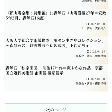
最新情報
門弟情報
『頼山陽全集：詩集編』に森琴石（山陽没後27年＝安政
5年2月、森琴石16歳）
2022.06.08
ミニ情報
資料紹介
大阪大学総合学術博物館「モダン中之島コレクション」
…森琴石の「難波橋渡り初め式図」下絵が展示
2022.04.28
展覧会・講座・掲載情報
森琴石「独楽園図 」明治17年作＝爽やかな作品…京都
国立近代美術館 企画展 後期展示
2022.04.08
展覧会・講座・掲載情報
次のページ