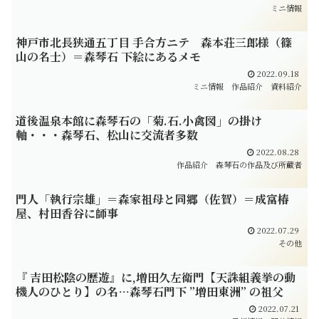
ミニ情報
神戸市北長狭通五丁目 手合方ニテ 森本荘三郎様（篠
山の名士）＝森琴石 下絵にあるメモ
2022.09.18
ミニ情報
作品紹介
資料紹介
道後温泉本館に森琴石の「菊.石.小禽図」の掛け
軸・・・森琴石、松山に交流者多数
2022.08.28
作品紹介
森琴石の作品及び所蔵者
門人「執行宗雄」＝森家祖母と同郷（佐賀）＝成富椿
屋、村田香谷に師事
2022.07.29
その他
『 吉田松陰の歴遊』に,増田久左衛門【天誅組義挙の動
機人のひとり】の名…森琴石門下 ”増田東洲” の祖父
2022.07.21