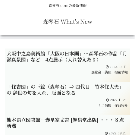
森琴石.comの最新情報
森琴石 What's New
大阪中之島美術館「大阪の日本画」…森琴石の作品「月
瀬真景図」など 4点展示（入れ替えあり）
2023.02.11
展覧会・講座・掲載情報
「住吉図」の下絵（森琴石）⇒ 四代目「竹本住大夫」
の 辞世の句を入れ、版画となる
2022.11.25
ミニ情報
作品紹介
熊本県立図書館…赤星家文書 [響泉堂出版] ・・・８点
所蔵
2022.09.23