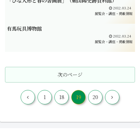
「ひな人形と春の書画展」（頼山陽史跡資料館）
2012.03.24
展覧会・講座・掲載情報
有馬玩具博物館
2012.03.24
展覧会・講座・掲載情報
次のページ
前
次
1
18
19
20
へ
へ