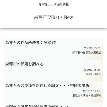
森琴石.comの最新情報
森琴石 What's New
森琴石の作品所蔵者：塚本 靖
2012.05.31
森琴石の作品及び所蔵者
森琴石の係累を調べる
2012.05.23
森琴石の身内
森琴石らの交流を記述した論文・・・中国で出版
2012.05.08
展覧会・講座・掲載情報
大阪市立近代美術館建設準備室（一）