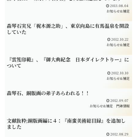
2013.08.04
お知らせ&補足
森琴石実兄「梶木源之助」、東京向島に有馬温泉を開設
していた
2012.10.22
お知らせ&補足
『雲笈印範』、『御大典紀念 日本ダイレクトりー』に
ついて
2012.10.10
お知らせ&補足
森琴石、銅版画の弟子あらわれる！！
2012.09.07
お知らせ&補足
門弟情報
文献抜粋;銅版画編に４：『南蛮美術総目録』を追加し
ました
2012.08.29