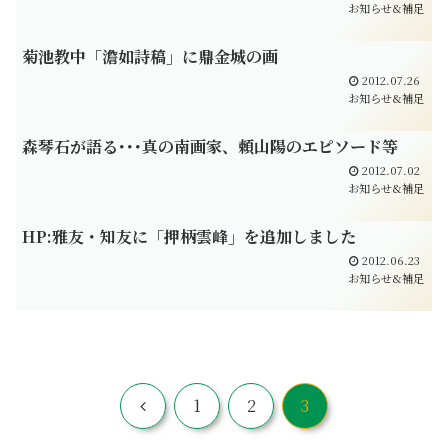
お知らせ&補足
菊池教中「澹如詩稿」に鼎金城の画
2012.07.26
お知らせ&補足
森琴石が語る･･･真の南画家、頼山陽のエピソード等
2012.07.02
お知らせ&補足
HP:雅友・知友に「押柄雲峰」を追加しました
2012.06.23
お知らせ&補足
前
1
2
3