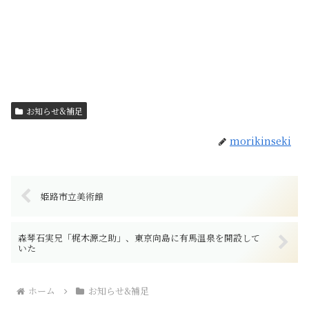
お知らせ&補足
morikinseki
姫路市立美術館
森琴石実兄「梶木源之助」、東京向島に有馬温泉を開設して
いた
ホーム
お知らせ&補足