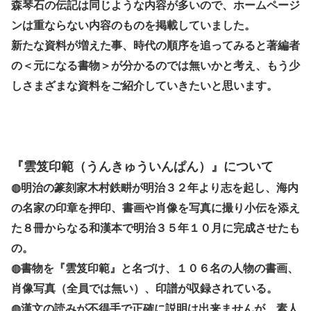
森琴石の伝記は同じような内容が多いので、ホームページ
ンは重ならない内容のものを掲載していました。
新たな資料が増えた事、時代の順序を追ってみると著編者
の＜元になる書物＞が分かるのでは無いかと考え、もう少
しさまざまな資料をご紹介していきたいと思います。
『雲笈印範（うんきゅういんぱん）』について
◍明治の篆刻家木村鉄畊が明治３２年より志を起し、海内
の名家の印章を押印、書画や肖像を写真に撮り小伝を添え
た８冊からなる和漢本で明治３５年１０月に完成させたも
の。
◍書物を『雲笈印範』と名づけ、１０６名の人物の書画、
肖像写真（全員では無い）、印譜が収録されている。
◍漢文の読みが不得手で正確に説明は出来ませんが、素人