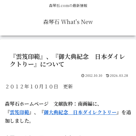
森琴石.comの最新情報
森琴石 What's New
『雲笈印範』、『御大典紀念 日本ダイレ
クトりー』について
2012.10.10
2026.03.28
２０１２年１０月１０日 更新
森琴石ホームページ 文献抜粋：南画編に、
『
雲笈印範
』、『
御大典紀念 日本ダイレクトリー
』を追
加しました。