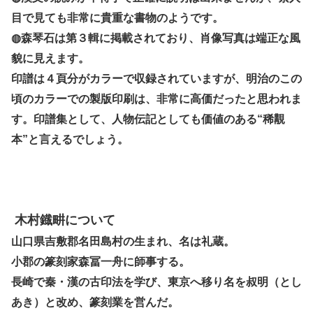
目で見ても非常に貴重な書物のようです。
◍森琴石は第３輯に掲載されており、肖像写真は端正な風
貌に見えます。
印譜は４頁分がカラーで収録されていますが、明治のこの
頃のカラーでの製版印刷は、非常に高価だったと思われま
す。印譜集として、人物伝記としても価値のある“稀覯
本”と言えるでしょう。
木村鐡畊について
山口県吉敷郡名田島村の生まれ、名は礼蔵。
小郡の篆刻家森冨一舟に師事する。
長崎で秦・漢の古印法を学び、東京へ移り名を叔明（とし
あき）と改め、篆刻業を営んだ。