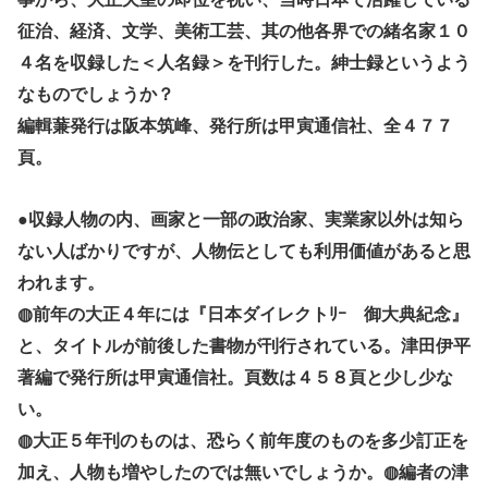
征治、経済、文学、美術工芸、其の他各界での緒名家１０
４名を収録した＜人名録＞を刊行した。紳士録というよう
なものでしょうか？
編輯蒹発行は阪本筑峰、発行所は甲寅通信社、全４７７
頁。
●収録人物の内、画家と一部の政治家、実業家以外は知ら
ない人ばかりですが、人物伝としても利用価値があると思
われます。
◍前年の大正４年には『日本ダイレクトﾘｰ 御大典紀念』
と、タイトルが前後した書物が刊行されている。津田伊平
著編で発行所は甲寅通信社。頁数は４５８頁と少し少な
い。
◍大正５年刊のものは、恐らく前年度のものを多少訂正を
加え、人物も増やしたのでは無いでしょうか。◍編者の津