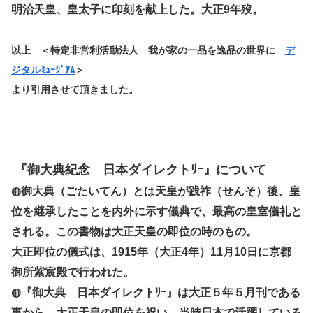
明治天皇、皇太子に印刻を献上した。大正9年歿。
以上 ＜特定非営利活動法人 我が家の一品を逸品の世界に
デ
ジタルﾐｭｰｼﾞｱﾑ
＞
より引用させて頂きました。
『御大典紀念 日本ダイレクトﾘｰ』について
◍御大典（ごたいてん）とは天皇が践祚（せんそ）後、皇
位を継承したことを内外に示す儀典で、最高の皇室儀礼と
される。この書物は大正天皇の即位の時のもの。
大正即位の儀式は、1915年（大正4年）11月10日に京都
御所紫宸殿で行われた。
◍『御大典 日本ダイレクトﾘｰ』は大正５年５月刊である
事から、大正天皇の即位を祝い、当時日本で活躍している