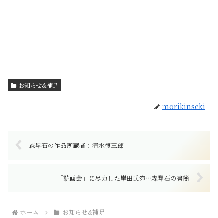
お知らせ&補足
morikinseki
森琴石の作品所蔵者：清水復三郎
「読画会」に尽力した岸田氏宛…森琴石の書簡
ホーム
お知らせ&補足