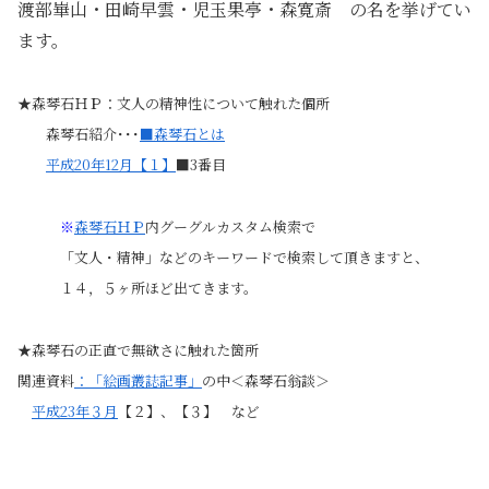
渡部崋山・田崎早雲・児玉果亭・森寛斎 の名を挙げてい
ます。
★森琴石ＨＰ：文人の精神性について触れた個所
森琴石紹介･･･
■森琴石とは
平成20年12月【１】
■3番目
※
森琴石ＨＰ
内グーグルカスタム検索で
「文人・精神」などのキーワードで検索して頂きますと、
１４，５ヶ所ほど出てきます。
★森琴石の正直で無欲さに触れた箇所
関連資料
：「絵画叢誌記事」
の中＜森琴石翁談＞
平成23年３月
【２】、【３】 など