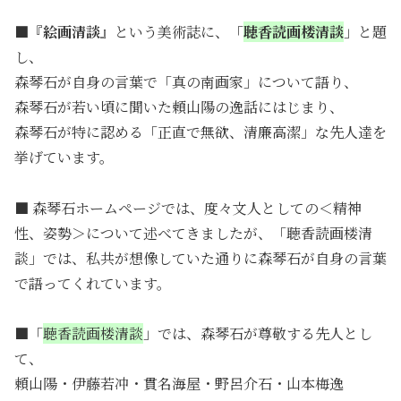
■『
絵画清談
』という美術誌に、「
聴香読画楼清談
」と題
し、
森琴石が自身の言葉で「真の南画家」について語り、
森琴石が若い頃に聞いた頼山陽の逸話にはじまり、
森琴石が特に認める「正直で無欲、清廉高潔」な先人達を
挙げています。
■ 森琴石ホームページでは、度々文人としての＜精神
性、姿勢＞について述べてきましたが、「聴香読画楼清
談」では、私共が想像していた通りに森琴石が自身の言葉
で語ってくれています。
■「
聴香読画楼清談
」では、森琴石が尊敬する先人とし
て、
頼山陽・伊藤若冲・貫名海屋・野呂介石・山本梅逸