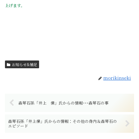
上げます。
お知らせ&補足
morikinseki
森琴石孫「井上 保」氏からの情報･･･森琴石の事
森琴石孫「井上保」氏からの情報：その他の身内＆森琴石の
エピソード