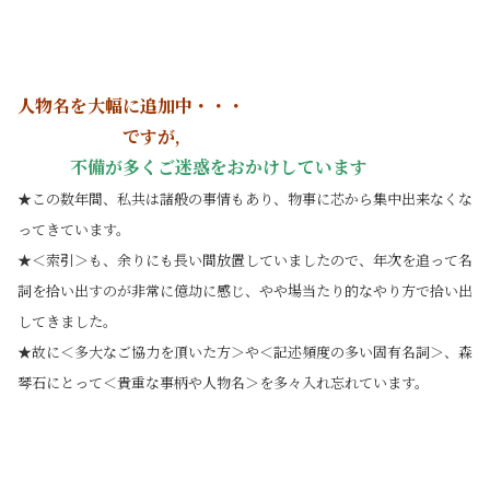
人物名を大幅に追加中・・・
ですが,
不備が多くご迷惑をおかけしています
★この数年間、私共は諸般の事情もあり、物事に芯から集中出来なくな
ってきています。
★＜索引＞も、余りにも長い間放置していましたので、年次を追って名
詞を拾い出すのが非常に億劫に感じ、やや場当たり的なやり方で拾い出
してきました。
★故に＜多大なご協力を頂いた方＞や＜記述頻度の多い固有名詞＞、森
琴石にとって＜貴重な事柄や人物名＞を多々入れ忘れています。