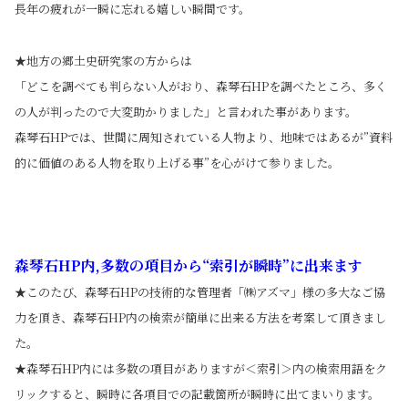
長年の疲れが一瞬に忘れる嬉しい瞬間です。
★地方の郷土史研究家の方からは
「どこを調べても判らない人がおり、森琴石HPを調べたところ、多く
の人が判ったので大変助かりました」と言われた事があります。
森琴石HPでは、世間に周知されている人物より、地味ではあるが”資料
的に価値のある人物を取り上げる事”を心がけて参りました。
森琴石
HP
内,多数の項目から“索引が瞬時”に出来ます
★このたび、森琴石HPの技術的な管理者「㈱アズマ」様の多大なご協
力を頂き、森琴石HP内の検索が簡単に出来る方法を考案して頂きまし
た。
★森琴石HP内には多数の項目がありますが＜索引＞内の検索用語をク
リックすると、瞬時に各項目での記載箇所が瞬時に出てまいります。