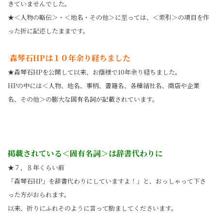
きていませんでした。
★
＜人物の略伝＞・＜地名・その他＞に至っては、＜索引＞の項目を作
った折に記述したままです。
森琴石HPは１０年余り経ちました
★
森琴石HPを公開して以来、お蔭様で10年余り経ちました。
HPの中には＜人物、地名、事柄、書籍名、各種結社名、商店や企業
名、その他＞の膨大な固有名詞が記載されています。
掲載されている＜固有名詞＞は辞書代わりに
★７，８年くらい前
「森琴石HP」を辞書代わりにしていますよ！」と、おっしゃって下さ
った方がおられます。
以来、折りにふれそのように言って
励ましてくださいます。