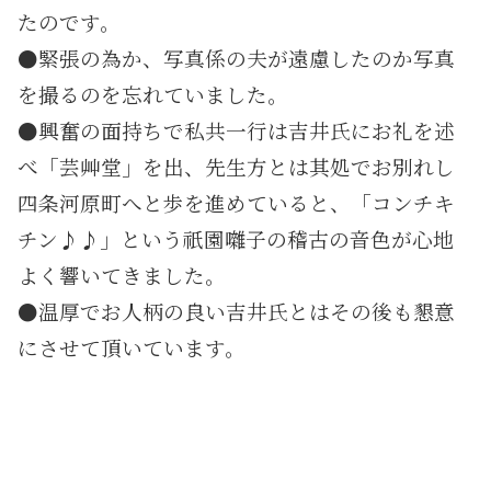
たのです。
●緊張の為か、写真係の夫が遠慮したのか写真
を撮るのを忘れていました。
●興奮の面持ちで私共一行は吉井氏にお礼を述
べ「芸艸堂」を出、先生方とは其処でお別れし
四条河原町へと歩を進めていると、「コンチキ
チン♪♪」という祇園囃子の稽古の音色が心地
よく響いてきました。
●温厚でお人柄の良い吉井氏とはその後も懇意
にさせて頂いています。
＊
＊
＊