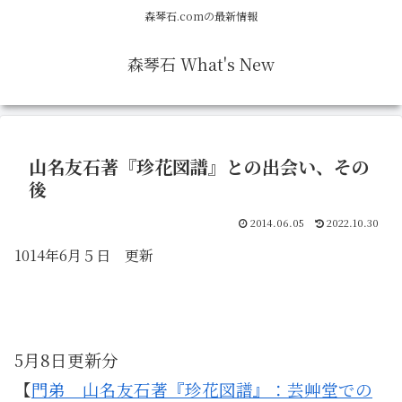
森琴石.comの最新情報
森琴石 What's New
山名友石著『珍花図譜』との出会い、その
後
2014.06.05
2022.10.30
1014年6月５日 更新
5月8日更新分
【
門弟 山名友石著『珍花図譜』：芸艸堂での