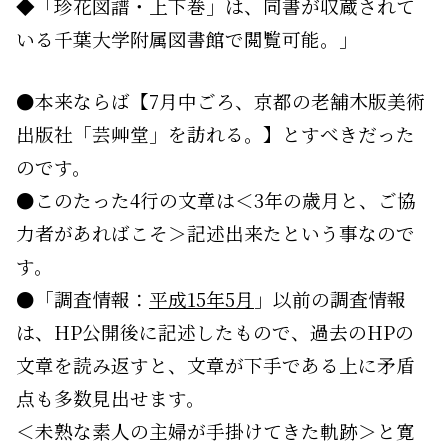
◆「珍花図譜・上下巻」は、同書が収蔵されて
いる千葉大学附属図書館で閲覧可能。」
●本来ならば【7月中ごろ、京都の老舗木版美術
出版社「芸艸堂」を訪れる。】とすべきだった
のです。
●このたった4行の文章は＜3年の歳月と、ご協
力者があればこそ＞記述出来たという事なので
す。
●「調査情報：
平成15年5月
」以前の調査情報
は、HP公開後に記述したもので、過去のHPの
文章を読み返すと、文章が下手である上に矛盾
点も多数見出せます。
＜未熟な素人の主婦が手掛けてきた軌跡＞と寛