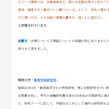
そういう意味では、古典音楽史上、新たな足跡を残すであろう
是非、結実させて戴きたいと願っている。そして、初めて復元
せて頂いたが、その古拙で典雅な響きが、深く心に染みた。
と評価されています。
お断り
：古琴について又琴譜についての知識が殆どありません
用させて頂きました。
関西大学「
東西学術研究所
」
昭和26年4月「東西両洋文化の学術研究、殊に比較研究を行い
任教員を核に、学外の委嘱研究員を含む50余名が共同研究に重
た、研究テーマに応じて、中国をはじめとした海外の研究所お