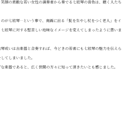
、笑顔の素敵な若い女性の演奏者から奏でる七絃琴の音色は、聴く人たち
ものが七絃琴…という事で、南画に出る「髭を生やし杖をつく老人」をイ
、七絃琴に対する堅苦しい地味なイメージを変えてしまったように思いま
古琴或いは古楽器と合奏すれば、今どきの若者にも七絃琴の魅力を伝えら
をしてしまいました。
グな楽器であると、広く世間の方々に知って頂きたいとも感じました。