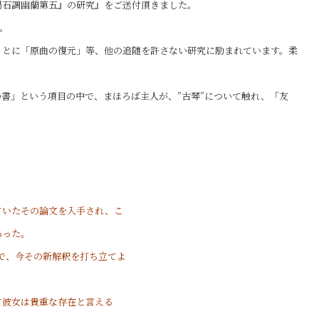
碣石調幽蘭第五』の研究』をご送付頂きました。
。
もとに「原曲の復元」等、他の追随を許さない研究に励まれています。柔
書」という項目の中で、まほろば主人が、”古琴”について触れ、「友
ていたその論文を入手され、こ
あった。
などで、今その新解釈を打ち立てよ
て彼女は貴重な存在と言える