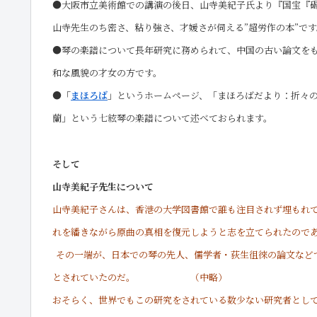
●大阪市立美術館での講演の後日、山寺美紀子氏より『
国宝『
山寺先生のち密さ、粘り強さ、才媛さが伺える”超労作の本”です
●琴の楽譜について長年研究に務められて、中国の古い論文を
和な風貌の才女の方です。
●「
まほろば
」
というホームページ、「まほろばだより：折々の
蘭」という七絃琴の楽譜について述べておられます。
そして
山寺美紀子先生について
山寺美紀子さんは、香港の大学図書館で誰も注目されず埋もれ
れを繙きながら原曲の真相を復元しようと志を立てられたので
その
一端が、日本での琴の先人
、儒学者・荻生徂徠の論文
とされていたのだ。
（中略）
おそらく、世界でもこの研究をされている数少ない研究者とし