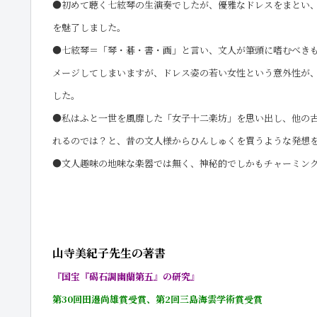
●初めて聴く七絃琴の生演奏でしたが、優雅なドレスをまとい
を魅了しました。
●七絃琴＝「琴・碁・書・画」と言い、文人が筆頭に嗜むべき
メージしてしまいますが、ドレス姿の若い女性という意外性が
した。
●私はふと一世を風靡した「女子十二楽坊」を思い出し、他の
れるのでは？と、昔の文人様からひんしゅくを買うような発想
●文人趣味の地味な楽器では無く、神秘的でしかもチャーミン
山寺美紀子先生の著書
『国宝『碣石調幽蘭第五』の研究
』
第30回田邉尚雄賞受賞、第2回三島海雲学術賞受賞