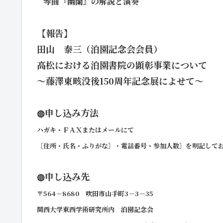
琴曲『幽蘭』の解説と演奏
【報告】
田山 泰三（泊園記念会会員）
高松における泊園書院の顕彰事業について
～藤澤東畡没後150周年記念展によせて～
◍申し込み方法
ハガキ・ＦＡＸまたはメールにて
［住所・氏名・ふりがな］・電話番号・参加人数］を明記して
◍申し込み先
〒564－8680 吹田市山手町3－3－35
関西大学東西学術研究所内 泊園記念会