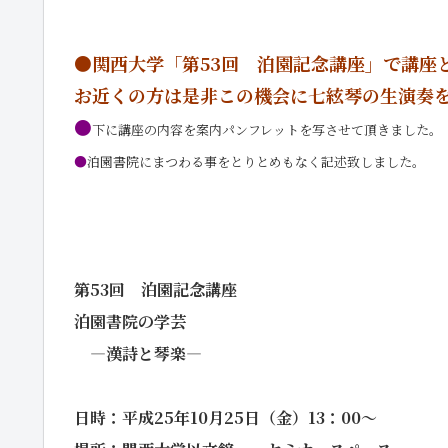
●関西大学「第53回 泊園記念講座」で講座
お近くの方は是非この機会に七絃琴の生演奏
●
下に講座の内容を案内パンフレットを写させて頂きました。
●
泊園書院にまつわる事をとりとめもなく記述致しました。
第
53
回 泊園記念講座
泊園書院の学芸
―漢詩と琴楽―
日時：平成25年10月25日（金）13：00～