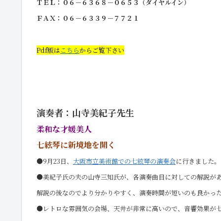
ＴＥＬ：０６－６３６８－０６５３（ダイヤルイン）
ＦＡＸ：０６－６３３９－７７２１
Pdf版は
こちら
からご覧下さい
演奏者：山寺美紀子先生
柔和な才媛美人
七絃琴に新境地を開く
●9月23日、
大阪市立美術館での七絃琴の演奏会
に行きました。
●美紀子氏の夫の山寺三知氏が、各演奏曲目に対しての解説が
解説の後なのでより分かりやすく、演奏時間が短いのも良かっ
●
レトロな雰囲気の会場、天井が非常に高いので、音響効果が