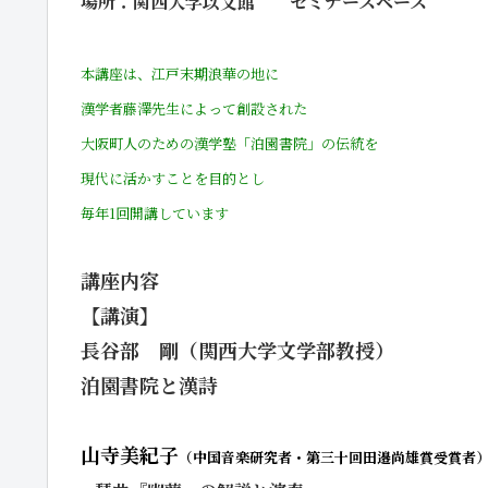
場所：関西大学以文館 セミナースペース
本講座は、江戸末期浪華の地に
漢学者藤澤先生によって創設された
大阪町人のための漢学塾「泊園書院」の伝統を
現代に活かすことを目的とし
毎年1回開講しています
講座内容
【講演】
長谷部 剛（関西大学文学部教授）
泊園書院と漢詩
山寺美紀子
（中国音楽研究者・第三十回田邉尚雄賞受賞者