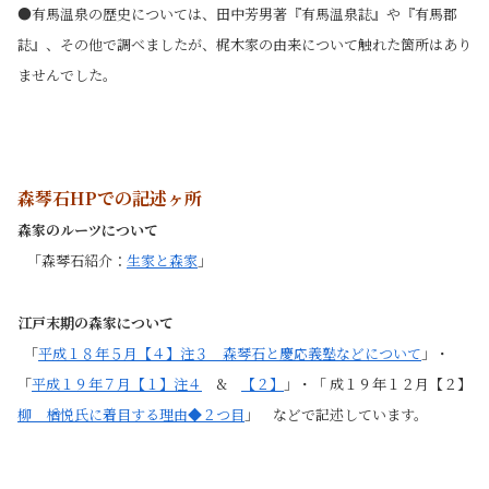
●有馬温泉の歴史については、田中芳男著『有馬温泉誌』や『有馬郡
誌』、その他で調べましたが、梶木家の由来について触れた箇所はあり
ませんでした。
森琴石HPでの記述ヶ所
森家のルーツについて
「森琴石紹介：
生家と森家
」
江戸末期の森家について
「
平成１８年５月【４】注３ 森琴石と慶応義塾などについて
」・
「
平成１９年７月【１】注４
&
【２】
」・「 成１９年１２月【２】
柳 楢悦氏に着目する理由◆２つ目
」 などで記述しています。