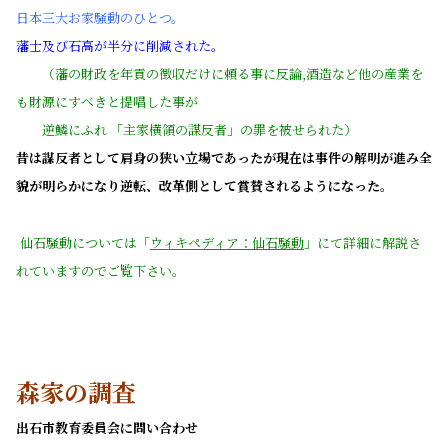
日本三大お家騒動
のひとつ。
藩士及び石高が半分に削減された。
（藩の財政を年貢の徴収だけに頼る事に反論,酒造など他の産業を
も財源にすべきと提唱した事が
逆鱗にふれ 「主家横領の謀反者」の罪を被せられた）
昔は謀反者として肩身の狭い立場であったが現在は事件の解明が進み全
貌が明らかになり逆転、改革側として賞賛されるようになった。
仙石騒動については「
ウィキペディア：仙石騒動
」にて詳細に解説さ
れていますのでご覧下さい。
森家の調査
出石市教育委員会に問い合わせ