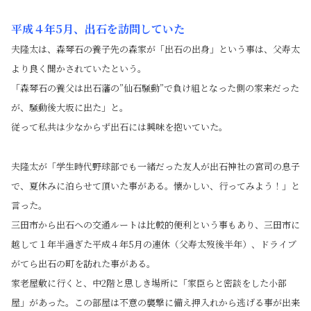
平成４年5月、出石を訪問していた
夫隆太は、森琴石の養子先の森家が「出石の出身」という事は、父寿太
より良く聞かされていたという。
「森琴石の養父は出石藩の”仙石騒動”で負け組となった側の家来だった
が、騒動後大坂に出た」と。
従って私共は少なからず出石には興味を抱いていた。
夫隆太が「学生時代野球部でも一緒だった友人が出石神社の宮司の息子
で、夏休みに泊らせて頂いた事がある。懐かしい、行ってみよう！」と
言った。
三田市から出石への交通ルートは比較的便利という事もあり、三田市に
越して１年半過ぎた平成４年5月の連休（父寿太歿後半年）、ドライブ
がてら出石の町を訪れた事がある。
家老屋敷に行くと、中2階と思しき場所に「家臣らと密談をした小部
屋」があった。この部屋は不意の襲撃に備え押入れから逃げる事が出来