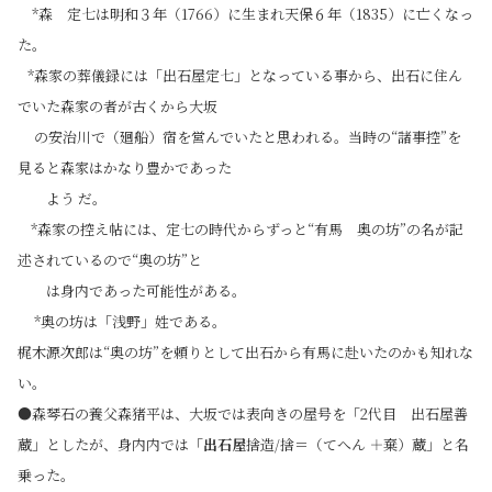
*森 定七は明和３年（1766）に生まれ天保６年（1835）に亡くなっ
た。
*森家の葬儀録には「出石屋定七」となっている事から、出石に住ん
でいた森家の者が古くから大坂
の安治川で（廻船）宿を営んでいたと思われる。当時の“諸事控”を
見ると森家はかなり豊かであった
よう だ。
*森家の控え帖には、定七の時代からずっと“有馬 奥の坊”の名が記
述されているので“奥の坊”と
は身内であった可能性がある。
*奥の坊は「浅野」姓である。
梶木源次郎は“奥の坊”を頼りとして出石から有馬に赴いたのかも知れな
い。
●森琴石の養父森猪平は、大坂では表向きの屋号を「2代目 出石屋善
蔵」としたが、身内内では「
出石屋
捨造/捨＝（てへん ＋棄）蔵」と名
乗った。