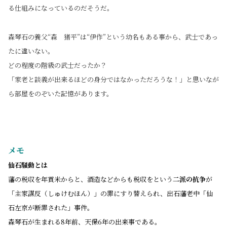
る仕組みになっているのだそうだ。
森琴石の養父“森 猪平”は“伊作”という幼名もある事から、武士であっ
たに違いない。
どの程度の階級の武士だったか？
「家老と談義が出来るほどの身分ではなかっただろうな！」と思いなが
ら部屋をのぞいた記憶があります。
メモ
仙石騒動とは
藩の税収を年貢米からと、酒造などからも税収をという
二派の抗争
が
「主家謀反（しゅけむほん）」の罪にすり替えられ、出石藩老中「仙
石左京が断罪された」事件。
森琴石が生まれる8年前、天保6年の出来事である。