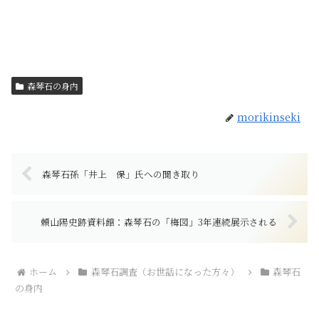
森琴石の身内
morikinseki
森琴石孫「井上 保」氏への聞き取り
頼山陽史跡資料館：森琴石の「梅図」3年連続展示される
ホーム
森琴石調査（お世話になった方々）
森琴石
の身内