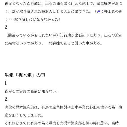
養父となった森善蔵は、出石の仙石家に仕えた武士で、藩に騒動がおこ
り、藩が取り潰された時浪人として大坂に出てきた。（
注：
井上氏の誤
り･･･取り潰しにはならなかった）
2
（間違っているかもしれないが）知行地が出石辺りにあり、出石の近辺
に森村というのがあり、一村森姓であると聞いた事がある。
生家「梶木家」の事
1
森琴石の実母の名前は知らない。
2
実父の梶木源次郎は、有馬の産業振興や土木事業に心血を注いだ為、資
産を無くしてしまった。
それほどまでに有馬の為に尽力した梶木源次郎を気の毒に思い、当時