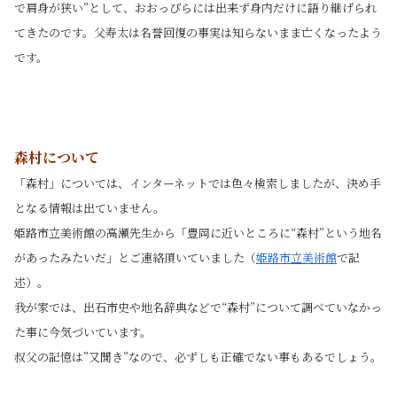
で肩身が狭い”として、おおっぴらには出来ず身内だけに語り継げられ
てきたのです。父寿太は名誉回復の事実は知らないまま亡くなったよう
です。
森村について
「森村」については、インターネットでは色々検索しましたが、決め手
となる情報は出ていません。
姫路市立美術館の高瀬先生から「豊岡に近いところに“森村”という地名
があったみたいだ」とご連絡頂いていました（
姫路市立美術館
で記
述）。
我が家では、出石市史や地名辞典などで“森村”について調べていなかっ
た事に今気づいています。
叔父の記憶は”又聞き”なので、必ずしも正確でない事もあるでしょう。