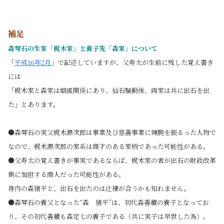
補足
森琴石の生家「
梶木家」
と養子先「森家」について
「
平成16年2月
」で記述していますが、父寿太が生前に残した覚え書き
には
「梶木家と森家は姻戚関係にあり、仙石騒動後、両家は共に出石を出
た」とあります。
●森琴石の実父梶木源次郎は事業及び慈善事業に辣腕を振るった人物で
なので、梶木源次郎の家系は商才のある家柄であった可能性がある。
●父寿太の覚え書きが事実であるならば、梶木家の者が出石の財政改革
側に加担する商人だった可能性がある。
身内の森猪平と、出石を出たのは辻褄が合うかも知れません。
●森琴石の養父となった“森 猪平”は、初代森善蔵の養子となってお
り、その初代善蔵も森定七の養子である（共に実子は早世した為）。