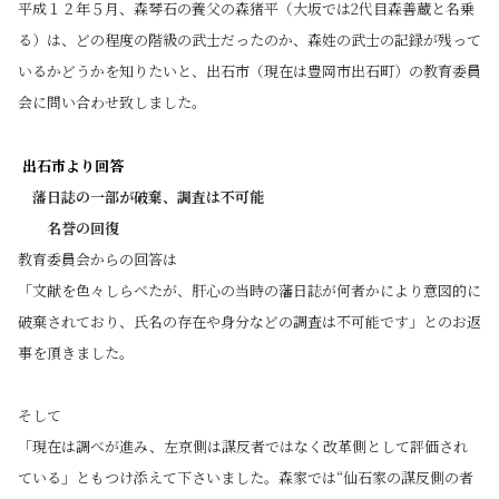
平成１２年５月、森琴石の養父の森猪平（大坂では2代目森善蔵と名乗
る）は、どの程度の階級の武士だったのか、森姓の武士の記録が残って
いるかどうかを知りたいと、出石市（現在は豊岡市出石町）の教育委員
会に問い合わせ致しました。
出石市より回答
藩日誌の一部が破棄、調査は不可能
名誉の回復
教育委員会からの回答は
「文献を色々しらべたが、肝心の当時の藩日誌が何者かにより意図的に
破棄されており、氏名の存在や身分などの調査は不可能です」とのお返
事を頂きました。
そして
「現在は調べが進み、左京側は謀反者ではなく改革側として評価され
ている」ともつけ添えて下さいました。森家では“仙石家の謀反側の者