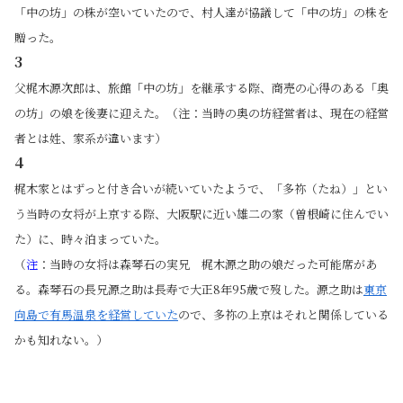
「中の坊」の株が空いていたので、村人達が協議して「中の坊」の株を
贈った。
3
父梶木源次郎は、旅館「中の坊」を継承する際、商売の心得のある「奥
の坊」の娘を後妻に迎えた。（注：当時の奥の坊経営者は、現在の経営
者とは姓、家系が違います）
4
梶木家とはずっと付き合いが続いていたようで、「多祢（たね）」とい
う当時の女将が上京する際、大阪駅に近い雄二の家（曽根崎に住んでい
た）に、時々泊まっていた。
（
注
：当時の女将は森琴石の実兄 梶木源之助の娘だった可能席があ
る。森琴石の長兄源之助は長寿で大正8年95歳で歿した。源之助は
東京
向島で有馬温泉を経営していた
ので、多祢の上京はそれと関係している
かも知れない。）