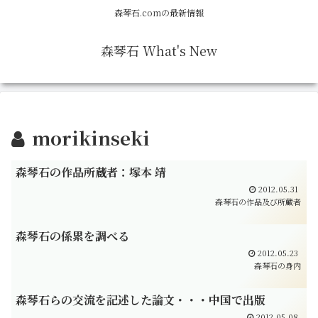
森琴石.comの最新情報
森琴石 What's New
morikinseki
森琴石の作品所蔵者：塚本 靖
2012.05.31
森琴石の作品及び所蔵者
森琴石の係累を調べる
2012.05.23
森琴石の身内
森琴石らの交流を記述した論文・・・中国で出版
2012.05.08