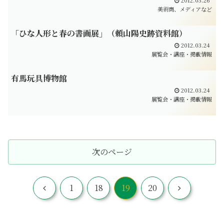
2012.03.26
美術商、メディアなど
「ひな人形と春の書画展」（頼山陽史跡資料館）
2012.03.24
展覧会・講座・掲載情報
有馬玩具博物館
2012.03.24
展覧会・講座・掲載情報
次のページ
前
次
1
18
19
20
へ
へ