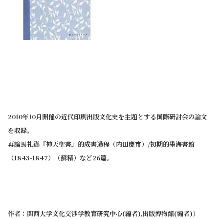
2010年10月開催の近代印刷出版文化史を主題とする国際研討会の論文
を収録。
再論馬礼遜『神天聖書』的成書過程（内田慶市）/初期的墨海書館
（1843-1847）（蘇精）など26篇。
作者：関西大学文化交涉学教育研究中心(編者),出版博物館(編者)）