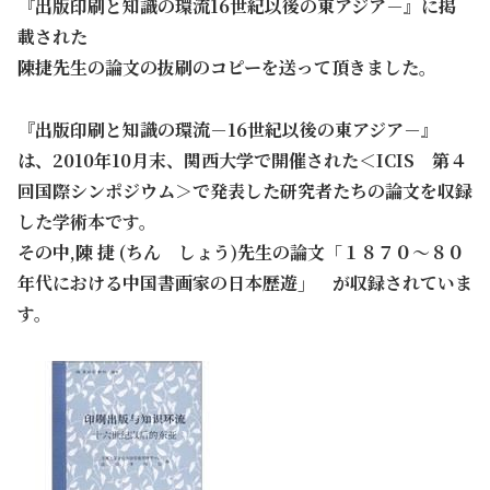
『出版印刷と知識の環流
16
世紀以後の東アジア－』に掲
載された
陳捷先生の論文の抜刷のコピーを送って頂きました。
『出版印刷と知識の環流－
16
世紀以後の東アジア－』
は、2010年10月末、関西大学で開催された＜
ICIS
第４
回国際シンポジウム＞で発表した研究者たちの論文を収録
した学術本です。
その中,
陳 捷 (ちん しょう)先生の論文「１８７０～８０
年代における中国書画家の日本歴遊」 が収録されていま
す。