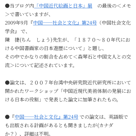
●
当ブログ内
「中国近代絵画と日本」展
の最後の＜メモ
＞で書いていますが、
2009
年
9
月『
中国──社会と文化』第24号
（中国社会文化
学会』
で、
陳 捷(ちん しょう)
先生が、
「１８７０～８０年代にお
ける中国書画家の日本遊歴について」
と題し、
その中で
かなりの割合を占めて
＜森琴石と中国文人との交
流＞
について記述されています。
●論文は、２００７年台湾中央研究院近代研究所において
開かれたワークショップ「中国近現代美術体制の発展にお
ける日本の役割」で発表した論文に加筆されたもの。
●
『
中国──社会と文化』第24号
で
の論文は、英語版で
も出版される計画があるとも聞きましたが(カナダ
か？）、詳細は不明。