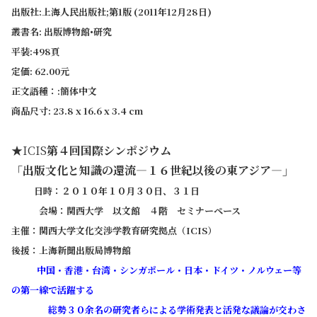
出版社:上海人民出版社;第1版 (2011年12月28日)
叢書名: 出版博物館•研究
平装:498頁
定価: 62.00元
正文語種：:簡体中文
商品尺寸: 23.8 x 16.6 x 3.4 cm
★ICIS
第４回国際シンポジウム
「出版文化と知識の還流―１６世紀以後の東アジア―」
日時：２０１０年１０月３０日
、３１日
会場：関西大学
以文館
４階 セミナーペース
主催：関西大学文化交渉学教育研究拠点（
ICIS
）
後援：上海新聞出版局博物館
中国・香港・台湾・シンガポール・日本・ドイツ・ノルウェー等
の第一線で活躍する
総勢３０余名の研究者らによる学術発表と活発な議論が交わさ