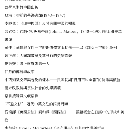
西學東漸與中國出版
蘇精：初期的墨海書館(1843—1847)
李曉傑：《印中搜聞》及其有關中國的報導
馮錦榮：約翰•勞理•馬蒂爾(John L. Mateer，1848—1900)與上海美華
書館
司佳：基督教女性三字經體佈道文本初探——以《訓女三字經》為例
鄒正環：大同譯書局及其刊行的史學譯著
安敬齋：滬上珂羅版第一人
仁丹的傳播學故事
中西知識交匯與普及的樣本——民國初期“日用百科全書”的特徵與價值
清末政教論與宗法社會的史學語境
語言接觸與文獻翻譯
“不通文移”：近代中英交往的語言問題
從漢譯《萬國公法》到和譯《國際法》——漢語概念在日語中的形成和轉
換
麥加締(Divie B. McCartee)《平安通書》及其中之漢語新詞