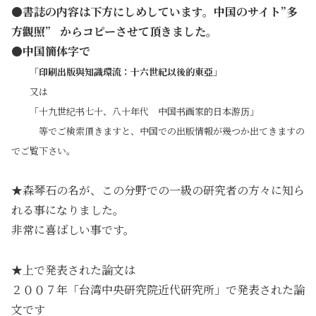
●書誌の内容は下方にしめしています。中国のサイト”多
方觀照”
からコピーさせて頂きました。
●中国簡体字で
「
印刷出版與知識環流：十六世紀以後的東亞
」
又は
「十九世纪书七十、八十年代 中国书画家的日本游历」
等でご検索頂きますと、中国での出版情報が幾つか出てきますの
でご覧下さい。
★森琴石の名が、この分野での一級の研究者の方々に知ら
れる事になりました。
非常に喜ばしい事です。
★上で発表された論文は
２００７年「台湾
中央研究院近代研究所」で発表された論
文です