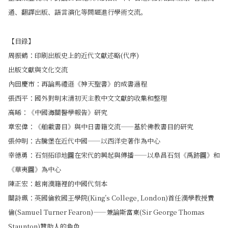
通、翻譯出版、語言演化等問題進行學術交流。
【目錄】
周振鶴：印刷出版史上的近代文獻述略(代序)
出版文獻與文化交流
內田慶市：再論馬禮遜《神天聖書》的成書過程
張西平：國外對明末清初天主教中文文獻的收集和整理
高晞：《中國海關醫學報告》研究
章宏偉：《舶載書目》與中日書籍交流——基於佛教書目的研究
張仲明：古騰堡在近代中國——以西洋史著作為中心
幸德勇：石刻拓印地圖在宋代的興起與傳播——以阜昌石刻《禹跡圖》和
《華夷圖》為中心
陳正宏：越南漢籍裡的中國代刻本
關詩珮：英國倫敦國王學院(King’s College, London)首任漢學教授費
倫(Samuel Turner Fearon)——兼論斯當東(Sir George Thomas
Staunton)贊助人的角色