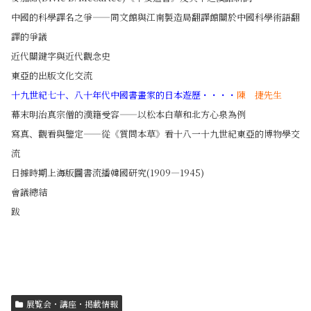
中國的科學譯名之爭——同文館與江南製造局翻譯館關於中國科學術語翻
譯的爭議
近代關鍵字與近代觀念史
東亞的出版文化交流
十九世紀七十、八十年代中國書畫家的日本遊歷
・・・・
陳 捷先生
幕末明治真宗僧的漢籍受容——以松本白華和北方心泉為例
寫真、觀看與鑒定——從《質問本草》看十八一十九世紀東亞的博物學交
流
日據時期上海版圖書流播韓國研究(1909—1945)
會議總結
跋
展覧会・講座・掲載情報