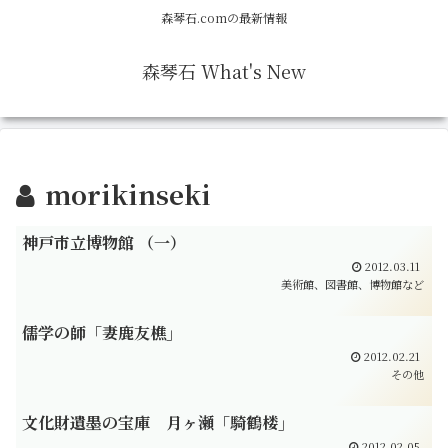
森琴石.comの最新情報
森琴石 What's New
morikinseki
神戸市立博物館 （一）
2012.03.11
美術館、図書館、博物館など
儒学の師「妻鹿友樵」
2012.02.21
その他
文化財遺墨の宝庫 月ヶ瀬「騎鶴楼」
2012.02.05