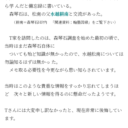
ら学 んだと備忘録に書いている。
森琴石は、松南の父
水越耕南
と交流があった。
（耕南＝森琴石HP内 「関連資料；翰墨因縁」をご覧下さい）
T家を訪問したのは、森琴石調査を始めた最初の頃で、
当時はまだ森琴石自体に
ついても殆ど知識が無かったので、水越松南については
勿論知るはずは無かっ た。
メモ取る必要性を今更ながら思い知らされています。
当時はこのような貴重な情報をすっかり忘れてしまうほ
ど 次々と新しい情報を得るのに懸命だったようです。
Tさんには大変申し訳なかったと、現在非常に後悔してい
ます。