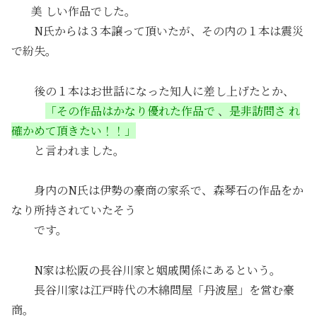
美 しい作品でした。
N氏からは３本譲って頂いたが、その内の１本は震災
で紛失。
後の１本はお世話になった知人に差し上げたとか
、
「その作品はかなり
優れた作品で
、
是非訪問さ れ
確かめて頂きたい！！」
と言われました。
身内のN氏は伊勢の豪商の家系で、森琴石の作品をか
なり所持されていたそう
です。
N家は松阪の長谷川家と姻戚関係にあるという。
長谷川家は江戸時代の木綿問屋「丹波屋」を営む豪
商。