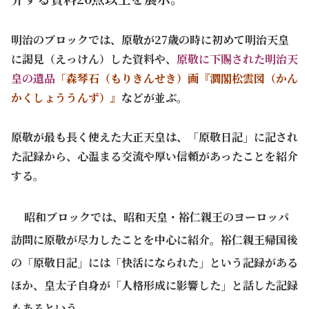
明治のブロックでは、原敬が27歳の時に初めて明治天皇
に謁見（えっけん）した資料や、
原敬に下賜された明治天
皇の遺品
「森琴石（もりきんせき）画『澗閣松雲図（かん
かくしょううんず）』
などが並ぶ。
原敬が最も長く使えた大正天皇は、「原敬日記」に記され
た記録から、心温まる交流や厚い信頼があったことを紹介
する。
昭和ブロックでは、昭和天皇・裕仁親王のヨーロッパ
訪問に原敬が尽力したことを中心に紹介。裕仁親王帰国後
の「原敬日記」には「快活になられた」という記録がある
ほか、皇太子自身が「人格形成に影響した」と話した記録
もあるという。