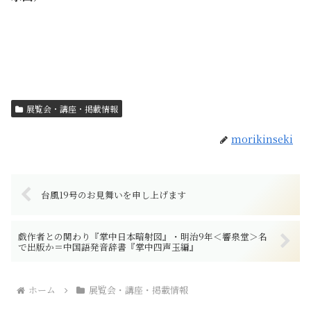
展覧会・講座・掲載情報
morikinseki
台風19号のお見舞いを申し上げます
戯作者との関わり『掌中日本暗射図』・明治9年＜響泉堂＞名
で出版か＝中国語発音辞書『掌中四声玉編』
ホーム
展覧会・講座・掲載情報