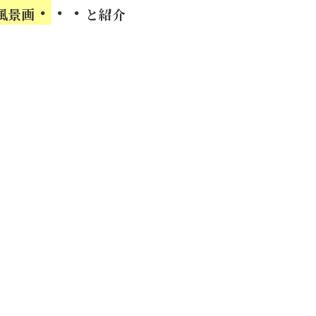
・
・・
風景画
と紹介
」