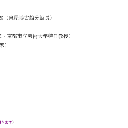
耕一郎（泉屋博古館分館長）
本画家・京都市立芸術大学特任教授）
画家）
頂きます
）