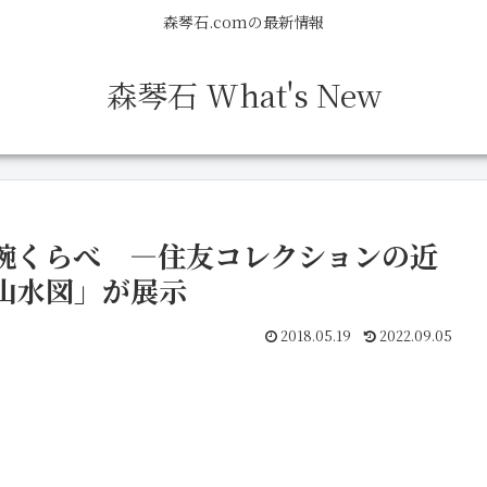
森琴石.comの最新情報
森琴石 What's New
腕くらべ ―住友コレクションの近
山水図」が展示
2018.05.19
2022.09.05