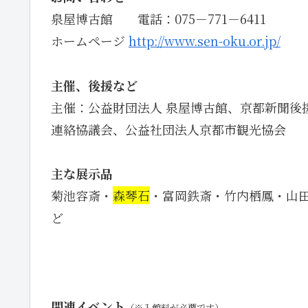
泉屋博古館 電話：075－771－6411
ホームページ
http://www.sen-oku.or.jp/
主催、後援など
主催：公益財団法人 泉屋博古館、京都新聞後
連絡協議会、公益社団法人京都市観光協会
主な展示品
菊池容斎・
森琴石
・富岡鉄斎・竹内栖鳳・山
ど
関連イベント
（※入館料が必要です）