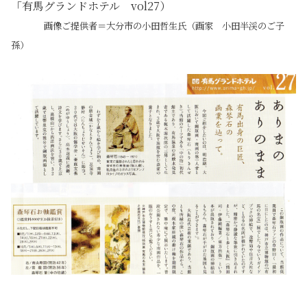
「有馬グランドホテル vol27）
・・・
画像ご提供者＝大分市の小田哲生氏（画家 小田半渓のご子
孫）