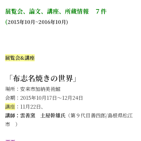
展覧会、論文、講座、所蔵情報 ７件
(
2015年10月~2016年10月)
展覧会&講座
「布志名焼きの世界」
場所：安来市加納美術館
会期：2015年10月17日～12月24日
講座
：11月22日、
講師：雲善窯 土屋幹雄氏
（第９代目善四郎/島根県松江
市 ）