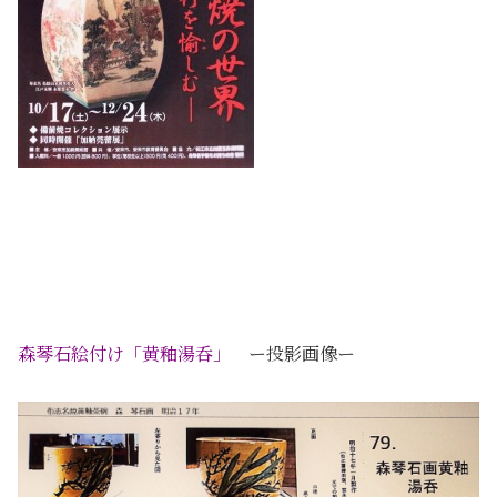
森琴石絵付け「黄釉湯呑」
ー投影画像ー