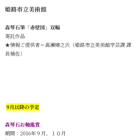
姫路市立美術館
森琴石筆「赤壁図」双幅
寄託作品
★情報ご提供者＝高瀬晴之氏（姫路市立美術館学芸課 課
長補佐）
9月以降の予定
森琴石お軸鑑賞
期間：2016年９月、１０月