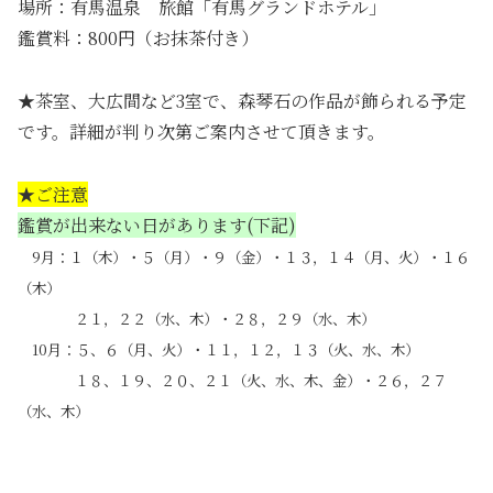
場所：有馬温泉 旅館「有馬グランドホテル」
鑑賞料：800円（お抹茶付き）
★茶室、大広間など3室で、森琴石の作品が飾られる予定
です。詳細が判り次第ご案内させて頂きます。
★ご注意
鑑賞が出来ない日があります(
下記)
9月：１（木）・５（月）・９（金）・１３，１４（月、火）・１６
（木）
・・・
２１，２２（水、木）・２８，２９（水、木）
10月：５、６（月、火）・１１，１２，１３（火、水、木）
・・・・
１８、１９、２０、２１（火、水、木、金）・２６，２７
（水、木）
・
・