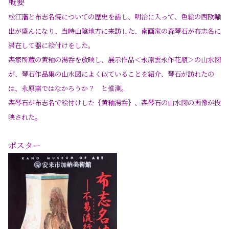
概要
松江藩と布志名焼についての歴史を話し、明治に入って、色絵の西欧輸
出が盛んになり、当時山陰地方に来訪した、南画家の森琴石が布志名に
滞在して器に絵付けをした。
森家所蔵の黄釉の湯呑を放映し、展示作品＜永原雲永作花瓶＞の山水図
が、琴石作品集の山水図によく似ていることを紹介、琴石が訪れたの
は、永原窯ではなかろうか？ と推測。
森琴石が布志名で絵付けした｛黄釉湯呑｝、森琴石の山水図の画像が投
。
映された
ポスター