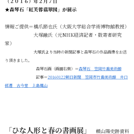
（２０１６）年２月７日
★森琴石「紅芙蓉翡翠図」が展示
情報ご提供＝橋爪節也氏（大阪大学総合学術博物館教授）
・・・・・・
大塚融氏（元NHK経済記者・数寄者研究
家）
・・・・・・
大塚氏より
当時の新聞記事と森琴石の作品画像をお送
り頂きました。
・・・・・・・・
森琴石画（画面右側）＝
森琴石 笠岡竹喬美術館
・・・・・・・・
記事＝
20160122朝日新聞 笠岡市竹喬美術館 井口
・
邨遷 古今堂 上島鳳山
・
「ひな人形と春の書画展」
頼山陽史跡資料