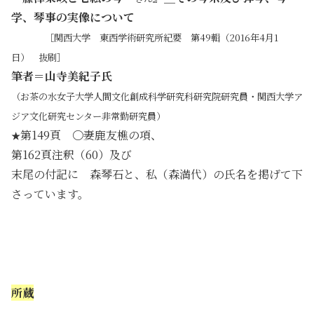
学、琴事の実像について
・・・
［関西大学 東西学術研究所紀要 第49輯（2016年4月1
日） 抜刷］
筆者＝山寺美紀子氏
（お茶の水女子大学人間文化創成科学研究科研究院研究員・関西大学ア
ジア文化研究センター非常勤研究員）
第149頁 〇妻鹿友樵の項、
★
第162頁注釈（60）及び
末尾の付記に 森琴石と、私（森満代）の氏名を掲げて下
さっています。
・
・
所蔵