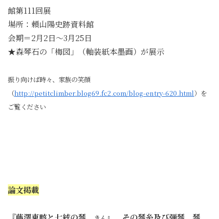
館第111回展
場所：頼山陽史跡資料館
会期＝2月2日～3月25日
★森琴石の「梅図」（軸装紙本墨画）が展示
振り向けば時々、家族の笑顔
（
http://petitclimber.blog69.fc2.com/blog-entry-620.html
）を
ご覧ください
・
論文掲載
『藤澤東畡と七絃の琴
』＿その琴糸及び弾琴、琴
きん