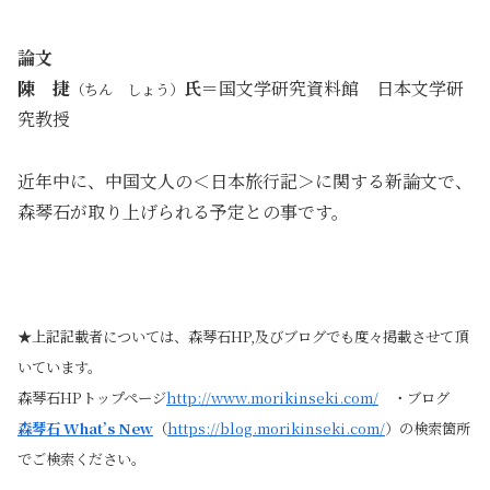
論文
陳 捷
氏
＝国文学研究資料館 日本文学研
（ちん しょう）
究教授
近年中に、中国文人の＜日本旅行記＞に関する新論文で、
森琴石が取り上げられる予定との事です。
★上記記載者については、森琴石HP,及びブログでも度々掲載させて頂
いています。
森琴石HPトップページ
http://www.morikinseki.com/
・ブログ
森琴石
What’s New
（
https://blog.morikinseki.com/
）の検索箇所
でご検索ください。