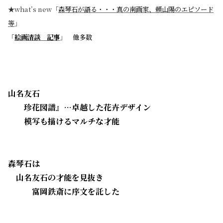
★what’s new「
森琴石が語る・・・真の南画家、頼山陽のエピソード
等
」
「
絵画清談 記事
」 他多数
山名友石
・・
珍花図譜』…卓越した花卉デザイン
・・
模写も描けるマルチな才能
森琴石は
・
山名友石の才能を見抜き
・・・
富岡鉄斎に序文を託した