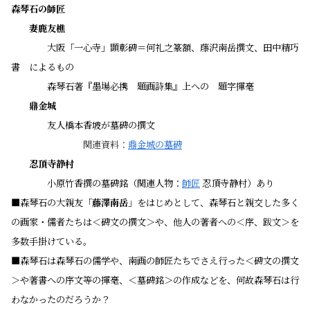
森
琴石の師匠
・・
妻鹿友樵
・・・・
大阪「一心寺」顕彰碑＝何礼之篆額、藤沢南岳撰文、田中精巧
書 によるもの
・・・・
森琴石著『墨場必携 題画詩集』上への 題字揮毫
・・
鼎金城
・・・・
友人橋本香坡が墓碑の撰文
・・・・・・・・
関連資料：
鼎金城の墓碑
・・
忍頂寺静村
・・・・
小原竹香撰の墓碑銘（関連人物：
師匠
忍頂寺静村）あり
■
森琴石の大親友「
藤澤南岳
」をはじめとして、森琴石と親交した多く
の画家・儒者たちは＜碑文の撰文＞や、他人の著者への＜序、跋文＞を
多数手掛けている。
■森琴石は森琴石の儒学や、南画の師匠たちでさえ行った＜碑文の撰文
＞や著書への序文等の揮毫、＜墓碑銘＞の作成などを、何故森琴石は行
わなかったのだろうか？