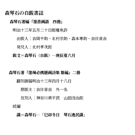
森琴石の自跋書誌
・
森琴石著編『墨香画譜 四冊』
・・
明治十三年五月二十日版権免許
・・・
出版人：吉岡平助・北村宗助・森本専助・吉住音吉
・・・
発兄人：北村孝次郎
・・
跋文＝森琴石（自跋）…庚辰夏六月
森琴石著『墨場必携題画詩集 纂編』二冊
・・・
翻刻御届明治十三年四月十八日
・・・・
原版主：吉住音吉 外一名
・・・・
反刻人：神奈川県平民 山田浅治郎
・・
続編
・・
・
識＝森琴石…「巳卯冬日 琴石逸民識」