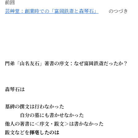
前回
芸艸堂：創業時での「富岡鉄斎と森琴石」
のつづき
・
・
門弟「山名友石」著書の序文：なぜ
富岡鉄斎だったか？
・
・
森琴石は
・
墓碑の撰文は行わなかった
・・・
自分の墓にも書かせなかった
他人の著書に＜序文・跋文＞は書かなかった
跋文などを
揮毫したのは