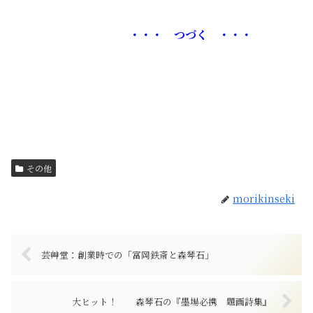
・・・ つづく ・・・
その他
morikinseki
芸艸堂：創業時での「富岡鉄斎と森琴石」
大ヒット！ 森琴石の『墨場必携 題画詩集』