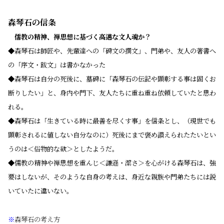
森琴石の信条
…
儒教の精神、禅思想に基づく高邁な文人魂か？
◆森琴石は師匠や、先輩達への「碑文の撰文」、門弟や、友人の著書へ
の「序文・跋文」は書かなかった
◆森琴石は自分の死後に、墓碑に「森琴石の伝記や顕彰する事は固くお
断りしたい」と、身内や門下、友人たちに重ね重ね依頼していたと思わ
れる。
◆森琴石は「生きている時に最善を尽くす事」を信条とし、（現世でも
顕彰されるに値しない自分なのに）死後にまで褒め讃えられたたいとい
うのは＜俗物的な欲＞としたようだ。
◆儒教の精神や禅思想を重んじ＜謙遜・潔さ＞を心がける森琴石は、強
要はしないが、そのような自身の考えは、身近な親族や門弟たちには説
いていたに違いない。
※
森琴石の考え方