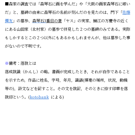
■森家の調査では「森琴石に画を学んだ」や「大阪の画家森琴石に嫁い
だ」と、墓碑の由来に森琴石の名前が刻んだのを見たのは、門下「
佐藤
僲友
」の墓参、
森琴石3
番目の妻
「ヤス」の実家、鯖江の万慶寺の近く
にある山田家（北村家）の墓参で拝見した２つの墓碑のみである。実際
もしかするとこの２つ以外にもあるかもしれませんが、他は
墓参した事
がないので不明です。
※
備考：落款とは
落成款識
（かんし）の略。
書画
が
完成
したとき，それが
自作
であること
を示すため，
作品
に
姓名
，字号，
年月
，
識語
(
揮毫
の
場所
，
状況
，
動機
等の)，
詩文
などを記すこと。その文を
款記
，そのときに捺す
印章
を落
款印という。(
kotobank
による)