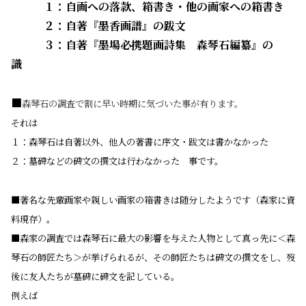
・・・
１：自画への落款、箱書き・他の画家への箱書き
・・・
２：自著『墨香画譜』の跋文
・・・
３：自著『墨場必携題画詩集 森琴石編纂』の
識
■
森琴石の調査で割に早い時期に気づいた事が有ります。
それは
１：森琴石は自著以外、他人の著書に序文・跋文は書かなかった
２：墓碑などの碑文の撰文は行わなかった 事です。
■著名な先輩画家や親しい画家の箱書きは随分したようです（森家に資
料現存）。
■森家の調査では森琴石に最大の影響を与えた人物として真っ先に＜森
琴石の師匠たち＞が挙げられるが、その師匠たちは碑文の撰文をし、歿
後に友人たちが墓碑に碑文を記している。
例えば