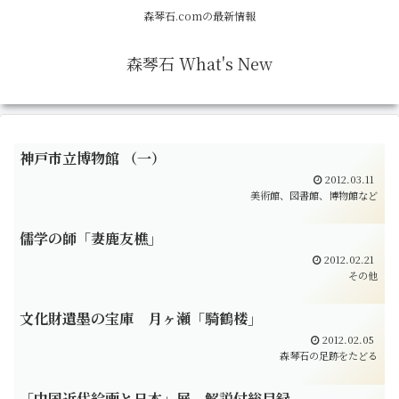
森琴石.comの最新情報
森琴石 What's New
神戸市立博物館 （一）
2012.03.11
美術館、図書館、博物館など
儒学の師「妻鹿友樵」
2012.02.21
その他
文化財遺墨の宝庫 月ヶ瀬「騎鶴楼」
2012.02.05
森琴石の足跡をたどる
「中国近代絵画と日本」展、解説付総目録