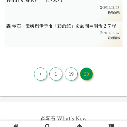
What’s New? について
2011.12.05
最新情報
森 琴石…愛媛県伊予市「彩浜館」を訪問＝明治２７年
2011.12.05
最新情報
前
1
19
20
へ
森琴石 What's New
© 2011 森琴石 What's New.