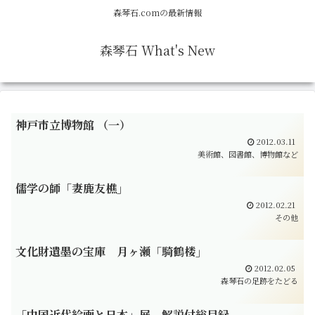
森琴石.comの最新情報
森琴石 What's New
神戸市立博物館 （一）
2012.03.11
美術館、図書館、博物館など
儒学の師「妻鹿友樵」
2012.02.21
その他
文化財遺墨の宝庫 月ヶ瀬「騎鶴楼」
2012.02.05
森琴石の足跡をたどる
「中国近代絵画と日本」展、解説付総目録