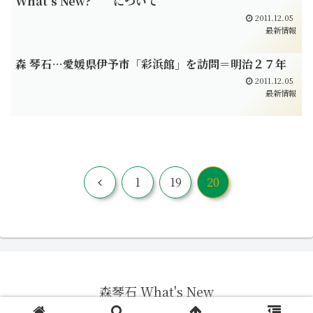
What’s New? について
2011.12.05
最新情報
森 琴石…愛媛県伊予市「彩浜館」を訪問＝明治２７年
2011.12.05
最新情報
前
1
19
20
へ
森琴石 What's New
© 2011 森琴石 What's New.