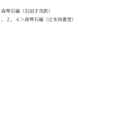
：森琴石編（石田才次郎）
１，２，４＞森琴石編（辻本尚書堂）