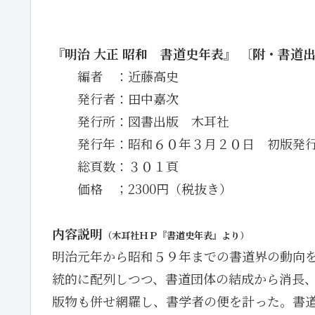
『明治 大正 昭和 書道史年表』 〔附・書道
・・
編者 ：近藤高史
・・
発行者：田中嘉次
・・
発行所：図書出版 木耳社
・・
発行年：昭和６０年３月２０日 初版発
・・
総頁数：３０１頁
・・
価格 ；2300円（税抜き）
内容説明
（木耳社ＨＰ『書道史年表』より）
明治元年から昭和５９年までの書道界の動向
統的に配列しつつ、書道団体の結成から消長
版物も併せ網羅し、書学者の便を計った。書