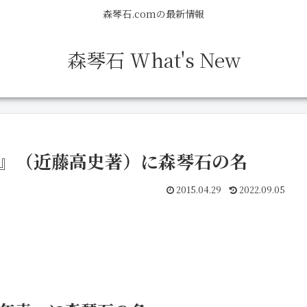
森琴石.comの最新情報
森琴石 What's New
表』（近藤高史著）に森琴石の名
2015.04.29
2022.09.05