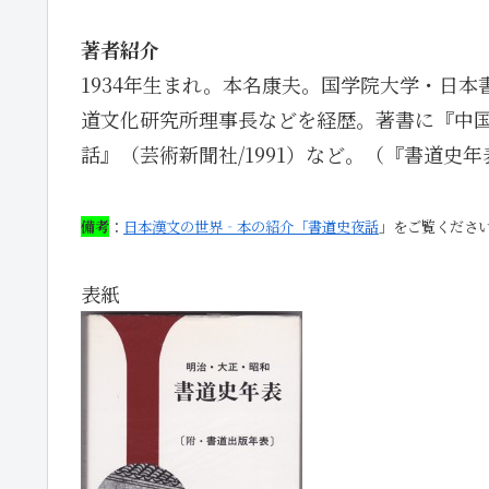
著者紹介
1934年生まれ。本名康夫。国学院大学・日
道文化研究所理事長などを経歴。著書に『中国漢
話』（芸術新聞社/1991）など。（『書道史
備考
：
日本漢文の世界‐本の紹介「書道史夜話
」をご覧くださ
表紙