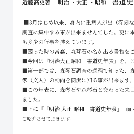
『
書道史
近藤高史著
明治 ・大正 ・昭和
■3月はじめ以来、身内に重病人が出（深刻
調査に集中する事が出来ませんでした。更に
も多少の行事を控えています。
■困った時の常套、森琴石の名が出る書物を
■今回は『明治大正昭和 書道史年表』を、
■第一部では、森琴石調査の過程で知った、
家（文人）の動向を簡潔に知る事が出来ます
■この年表に、森琴石や森琴石と交わった来
ました。
■下に『
『明治 大正 昭和 書道史年表』
〔附
ご紹介させて頂きます。