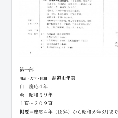
第一部
書道史年表
明治・大正・昭和
自 慶応４年
至 昭和５９年
１頁～２０９頁
概要
＝慶応４年（1864）から昭和59年3月