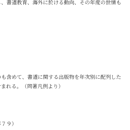
し、書道教育、海外に於ける動向、その年度の世情も
のも含めて、書道に関する出版物を年次別に配列した
含まれる。（同著凡例より）
年７９）