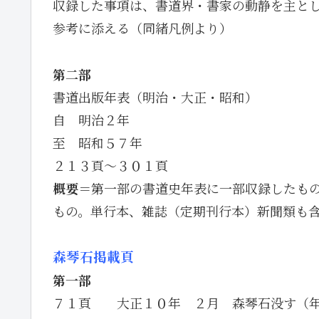
収録した事項は、書道界・書家の動静を主と
参考に添える（同緒凡例より）
第二部
書道出版年表（明治・大正・昭和）
自 明治２年
至 昭和５７年
２１３頁～３０１頁
概要
＝第一部の書道史年表に一部収録したも
もの。単行本、雑誌（定期刊行本）新聞類も
森琴石掲載頁
第一部
７１頁 大正１０年 ２月 森琴石没す（