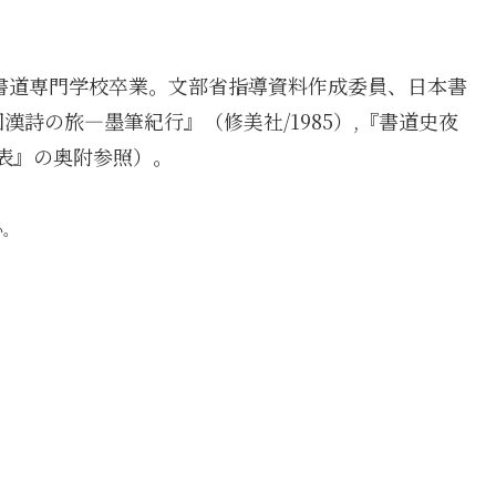
本書道専門学校卒業。文部省指導資料作成委員、日本書
詩の旅―墨筆紀行』（修美社/1985）,『書道史夜
年表』の奥附参照）。
い。