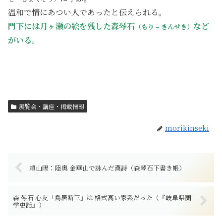
温和で情にあつい人であったと伝えられる。
門下には月ヶ瀬の絵を残した森琴石
など
（もり – きんせき）
がいる。
展覧会・講座・掲載情報
morikinseki
頼山陽：陸奥 金華山で詠んだ漢詩（森琴石下書き帳）
森 琴石 心友「鳥居断三」は 格式高い家系だった（『岐阜県蘭
学史話』）