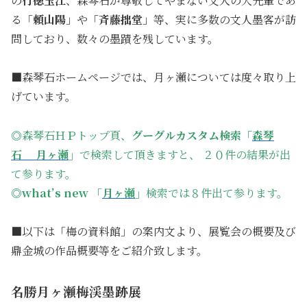
の
行徳玉江
、森琴石が尊敬してやまない文人の大先輩であ
る「
頼山陽
」や「
斉藤拙堂
」等、実に多数の文人墨客が訪
問しており、数々の墨蹟を残しています。
■森琴石ホームページでは、月ヶ瀬については度々取り上
げています。
◎
森琴石ＨＰトップ頁、
グーグルカスタム検索「
森琴
石 月ヶ瀬
」
で検索して頂きますと、 ２０件の結果が出
て参ります。
◎what’s new 「
月ヶ瀬
」
検索では８件出て参ります。
・
■以下は「梅の資料館」の案内文より、展覧会の概要及び
鼎金城の作品概要等をご紹介致します。
名勝月ヶ瀬梅渓墨跡展