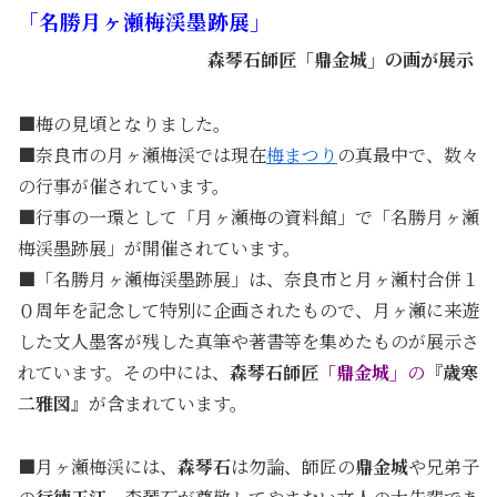
「名勝月ヶ瀬梅渓墨跡展」
・・・・・・・・・
森琴石師匠「鼎金城」の画が展示
■梅の見頃となりました。
■奈良市の月ヶ瀬梅渓では現在
梅まつり
の真最中で、数々
の行事が催されています。
■行事の一環として「月ヶ瀬梅の資料館」で「名勝月ヶ瀬
梅渓墨跡展」が開催されています。
■「名勝月ヶ瀬梅渓墨跡展」は、奈良市と月ヶ瀬村合併１
０周年を記念して特別に企画されたもので、月ヶ瀬に来遊
した文人墨客が残した真筆や著書等を集めたものが展示さ
れています。その中には、
森琴石師匠
「鼎金城」
の
『歳寒
二雅図』
が含まれています。
■月ヶ瀬梅渓には、
森琴石
は勿論、師匠の
鼎金城
や兄弟子