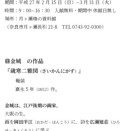
期間：平成 27 年 2 月 15 日（日）∼3 月 31 日（火）
時間：9：00∼16：30 入館無料・期間中 休館日無し
場所：月ヶ瀬梅の資料館
（奈良市月ヶ瀬長引 21-8 TEL 0743-92-0300）
鼎金城 の作品
『歳寒二雅図
』
さいかんにがず
（
）
・
軸装
・
嘉永 5 年
作。
（1852）
金城は、江戸後期の画家。
大阪の生。
画を
岡田半江
に、詩を
広瀬旭荘
（おかだ – はんこう）
（ひろ
に学ぶ。
せ – きょくそう）