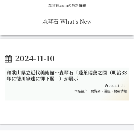
森琴石.comの最新情報
森琴石 What's New
2024-11-10
和歌山県立近代美術館…森琴石「蓬莱瑞藹之図（明治33
年に徳川家達に御下賜」）が展示
2024.11.10
作品紹介
展覧会・講座・掲載情報