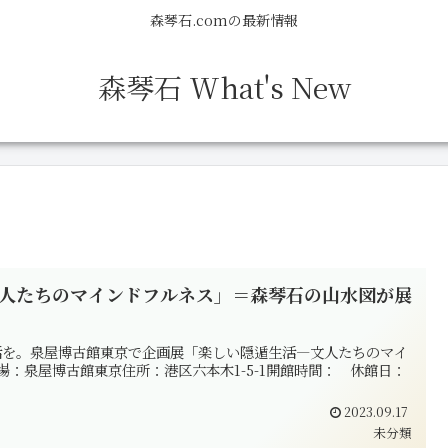
森琴石.comの最新情報
森琴石 What's New
人たちのマインドフルネス」＝森琴石の山水図が展
活を。泉屋博古館東京で企画展「楽しい隠遁生活―文人たちのマイ
会場：泉屋博古館東京住所：港区六本木1-5-1開館時間： 休館日：
2023.09.17
未分類