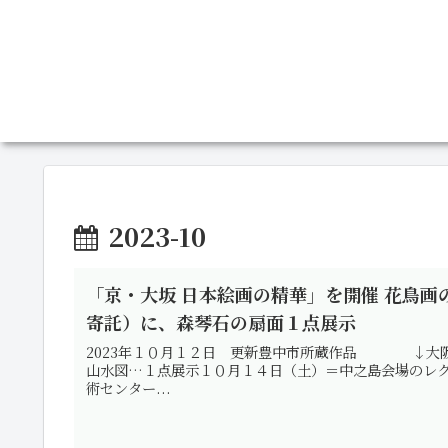
2023-10
「京・大坂 日本絵画の精華」を開催 花鳥
寄託）に、森琴石の扇面１点展示
2023年１０月１２日 更新豊中市所蔵作品 ↓
山水図…１点展示１０月１４日（土）＝中之島会場のレクチ
術センター...