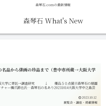
森琴石.comの最新情報
森琴石 What's New
画の名品から俳画の珍品まで（豊中市所蔵→大阪大学
大阪大学に寄託→調査研究 ↓ 優品５０点展示森琴石の扇面
ャー橋爪節也氏…森琴石の名あり20231014大阪大学中之島芸
2023.10.12
展覧会・講座・掲載情報