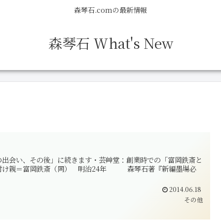
森琴石.comの最新情報
森琴石 What's New
』との出会い、その後」に続きます・芸艸堂：創業時での「富岡鉄斎と
名付け親＝富岡鉄斎（同） 明治24年 森琴石著『新編墨場必
2014.06.18
その他