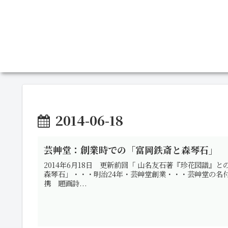
2014-06-18
芸艸堂：創業時での「富岡鉄斎と森琴石」
2014年6月18日 更新前回「 山名友石著『珍花図譜
森琴石」・・・明治24年・芸艸堂創業・・・芸艸堂の
携 題画詩...