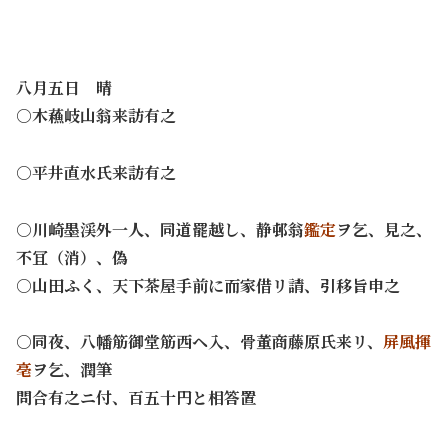
八月五日 晴
○木蘓岐山翁来訪有之
○平井直水氏来訪有之
○川崎墨渓外一人、同道罷越し、静邨翁
鑑定
ヲ乞、見之、
不冝（消）、偽
○山田ふく、天下茶屋手前に而家借リ請、引移旨申之
○同夜、八幡筋御堂筋西ヘ入、骨董商藤原氏来リ、
屏風揮
亳
ヲ乞、潤筆
問合有之ニ付、百五十円と相答置
・