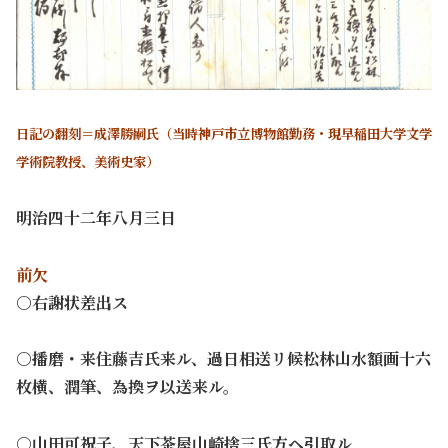
日記の翻刻＝成澤勝嗣氏（当時神戸市立博物館勤務・現早稲田大学文学
学術院教授、美術史家）
明治四十二年八月三日
前欠
○右謝状差出ス
○播磨・来住藤吉氏来ル、過日相送リ候松林山水額画十六
枚横、潤筆、為換ヲ以送来ル。
○山田可祝子、天下茶屋山崎捨三氏方ヘ引取ル