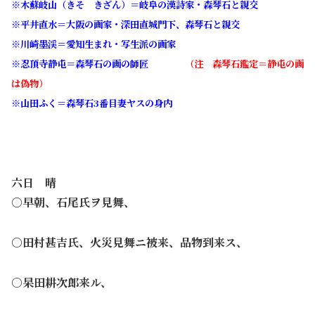
※木蘇岐山（きそ きざん）＝岐阜の漢詩家・森琴石と親交
※平井直水＝大阪の画家・深田直城門下、森琴石と親交
※川崎墨渓＝愛知生まれ・写生派の画家
※忍頂寺静屯＝森琴石の画の師匠
（注 森琴石鑑定＝静屯の画
は偽物）
※山田ふく＝森琴石3番目妻ヤスの身内
六日 晴
○早朝、石尾氏ヲ見舞、
○田村甚吉氏、火災見舞ニ被来、品物到来ス、
○杲田耕次郎来ル、