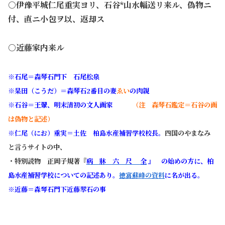
○伊豫平城仁尾重実ヨリ、石谷*山水幅送リ来ル、偽物ニ
付、直ニ小包ヲ以、返却ス
○近藤家内来ル
※石尾＝森琴石門下 石尾松泉
※杲田（こうだ）＝森琴石2番目の妻
ゑい
の肉親
※石谷＝王翬、明末清初の文人画家
（注 森琴石鑑定＝石谷の画
は偽物と記述
）
※仁尾（にお）重実＝土佐 柏島水産補習学校校長
。
四国のやまなみ
と言うサイト
の中、
・特別読物
正岡子規著『
病 牀 六 尺 全
』 の始めの方に、柏
島水産補習学校についての記述あり。
徳富蘇峰の資料
に名が出る。
※近藤＝森琴石門下近藤翆石の事