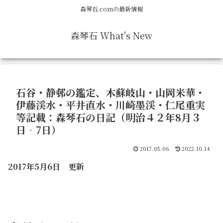
森琴石.comの最新情報
森琴石 What's New
石谷・静邨の鑑定、木蘇岐山・山岡米華・
伊藤渓水・平井直水・川崎墨渓・仁尾重実
等記載：森琴石の日記（明治４２年8月３
日‐7日）
2017.05.06
2022.10.14
2017年5月6日 更新