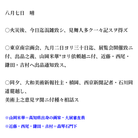
八月七日 晴
○火災後、今日迄混雑致シ、見舞人多ク一々記スヲ得ズ
○東京南宗画会、九月二日ヨリ三十日迄、展覧会開催致ニ
付、出品之義、山岡米華*ヨリ依頼越ニ付、近藤・西尾・
鎌田・吉村ヘ出品通知致ス
、
○同夕、大和美術新報社主・槙岡、西京新聞記者・石川同
道罷越し、
美術上之意見ヲ聞ニ付種々相話ス
※
山岡米華＝高知県出身の画家・
大展審査員
※近藤・西尾・鎌田・吉村＝森琴石門下