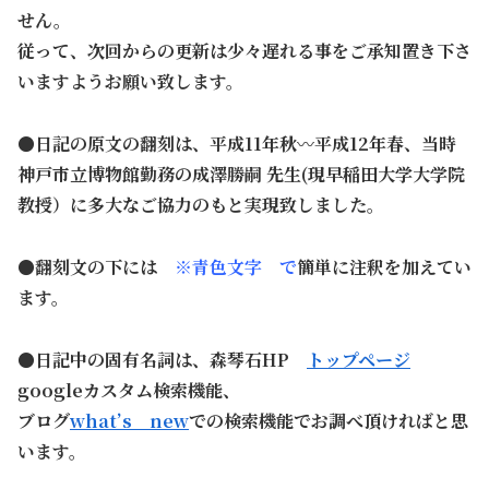
せん。
従って、次回からの更新は少々遅れる事をご承知置き下さ
いますようお願い致します。
●日記の原文の翻刻は、平成11年秋〰平成12年春、当時
神戸市立博物館勤務の成澤勝嗣 先生(現早稲田大学大学院
教授）に多大なご協力のもと実現致しました。
●翻刻文の下には
※青色文字 で
簡単に注釈を加えてい
ます。
●日記中の固有名詞は、森琴石HP
トップページ
googleカスタム検索機能、
ブログ
what’s new
での検索機能でお調べ頂ければと思
います。