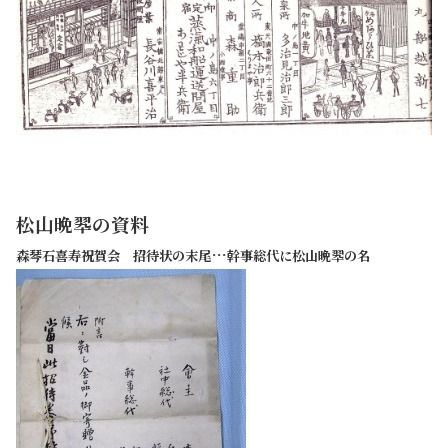
松山晩翆の資料
…
森琴石喜寿祝賀会 招待状の末尾
幹事総代に松山晩翆の名