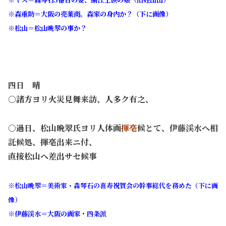
※森重助＝大阪の売薬商。森家の身内か？（下に画像）
※松山＝松山晩翆の事か？
四日 晴
○諸方ヨリ火災見舞来訪、人多ク有之、
○過日、松山晩翠氏ヨリ人体画
揮亳
候とて、伊藤渓水ヘ相
託候処、揮亳出来ニ付、
直接松山ヘ差出サセ候事
※
松山晩翆＝美術家・森琴石の喜寿祝賀会の幹事総代を務めた（下に画
像）
※伊藤渓水＝大阪の画家・四条派