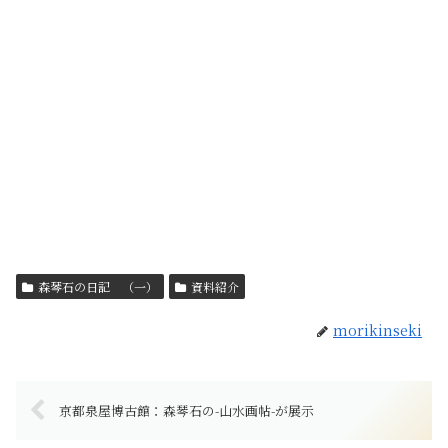
森琴石の日記 （一）
資料紹介
morikinseki
京都泉屋博古館：森琴石の-山水画帖-が展示