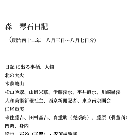
森 琴石日記
（
明治四十二年 八月三日～八月七日分）
日記 に出る事柄
、人物
北の大火
木蘇岐山
松山晩翠、山岡米華、伊藤渓水、平井直水、川崎墨渓
大和美術新報社主、西京新聞記者、東京南宗画会
仁尾重実
来住藤吉、田村甚吉、森重助（売薬商）、藤原（骨董商）
門弟、身内
鑑定＝
石
谷（王翬）
・
忍頂寺
静邨