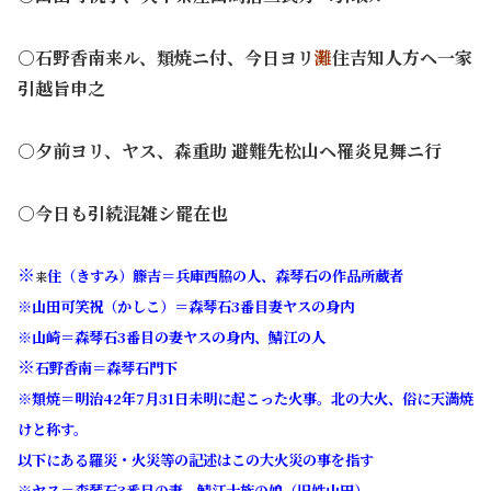
○石野香南来ル、類焼ニ付、今日ヨリ
灘
住吉知人方ヘ一家
引越旨申之
○夕前ヨリ、ヤス、森重助 避難先松山ヘ罹炎見舞ニ行
○今日も引続混雑シ罷在也
※
住（きすみ）籐吉＝兵庫西脇の人、森琴石の作品所蔵者
来
※山田可笑祝（かしこ）＝森琴石3番目妻ヤスの身内
※山崎＝森琴石3番目の妻ヤスの身内、鯖江の人
※
石野香南＝森琴石門下
※類焼＝明治42年7月31日未明に起こった火事。北の大火、俗に天満焼
けと称す。
以下にある羅災・火災等の記述はこの大火災の事を指す
※ヤス＝森琴石3番目の妻、鯖江士族の娘（旧姓山田）