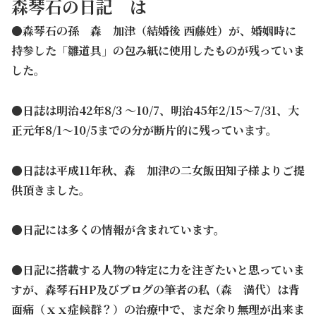
森琴石の日記 は
●森琴石の孫 森 加津（結婚後 西藤姓）が、婚姻時に
持参した「雛道具」の包み紙に使用したものが残っていま
した。
●日誌は明治42年8/3 ～10/7、明治45年2/15～7/31、大
正元年8/1～10/5までの分が断片的に残っています。
●日誌は平成11年秋、森 加津の二女飯田知子様よりご提
供頂きました。
●日記には多くの情報が含まれています。
●日記に搭載する人物の特定に力を注ぎたいと思っていま
すが、森琴石HP及びブログの筆者の私
（森 満代）
は背
面痛（ｘｘ症候群？）の治療中で、まだ余り無理が出来ま