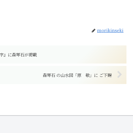
morikinseki
字』に森琴石が掲載
森琴石 の山水図「原 敬」に ご下賜