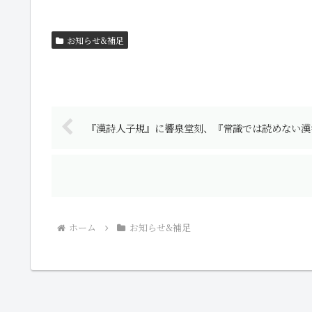
お知らせ&補足
『漢詩人子規』に響泉堂刻、『常識では読めない漢
ホーム
お知らせ&補足