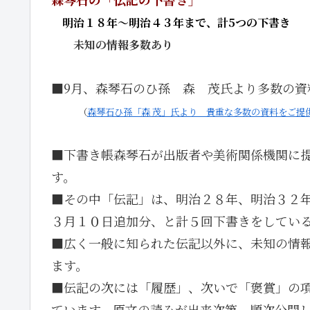
・
明治１８年～明治４３年まで、計5つの下書き
・・
未知の情報多数あり
■9月、森琴石のひ孫 森 茂氏より多数の資
（
森琴石ひ孫「森 茂」氏より 貴重な多数の資料をご提
■下書き帳森琴石が出版者や美術関係機関に
す。
■その中「伝記」は、明治２８年、明治３２
３月１０日追加分、と計５回下書きをしてい
■広く一般に知られた伝記以外に、未知の情
ます。
■伝記の次には「履歴」、次いで「褒賞」の
ています。原文の読みが出来次第、順次公開