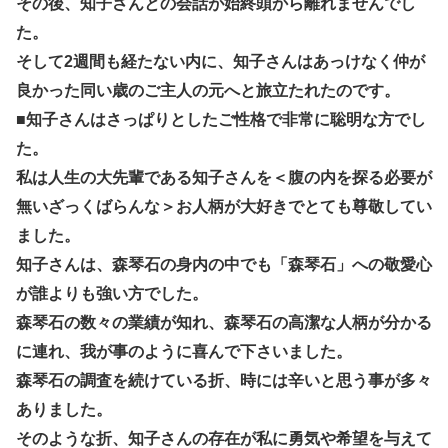
その後、知子さんとの会話が始終頭から離れませんでし
た。
そして2週間も経たない内に、知子さんはあっけなく仲が
良かった同い歳のご主人の元へと旅立たれたのです。
■知子さんはさっぱりとしたご性格で非常に聡明な方でし
た。
私は人生の大先輩である知子さんを＜腹の内を探る必要が
無いざっくばらんな＞お人柄が大好きでとても尊敬してい
ました。
知子さんは、森琴石の身内の中でも「森琴石」への敬愛心
が誰よりも強い方でした。
森琴石の数々の業績が知れ、森琴石の高潔な人柄が分かる
に連れ、我が事のように喜んで下さいました。
森琴石の調査を続けている折、時には辛いと思う事が多々
ありました。
そのような折、知子さんの存在が私に勇気や希望を与えて