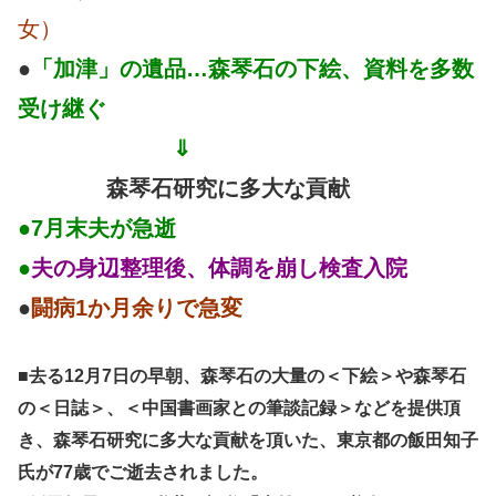
女）
●
「加津」の遺品…森琴石の下絵、資料を多数
受け継ぐ
⇓
森琴石研究
に多大
な貢献
●7月末夫が急逝
●
夫の身辺整理後、体調を崩し検査入院
●
闘病1か月余りで急変
■去る12月7日の早朝、森琴石の大量の＜下絵＞や森琴石
の＜日誌＞、＜中国書画家との筆談記録＞などを提供頂
き、森琴石研究に多大な貢献を頂いた、東京都の飯田知子
氏が77歳でご逝去されました。