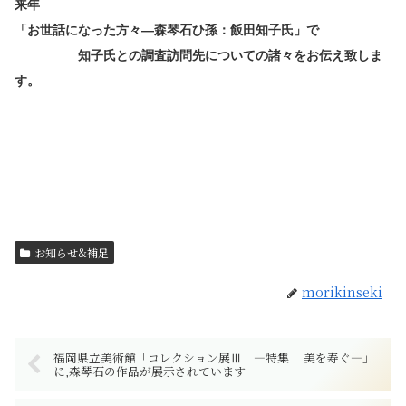
来年
「お世話になった方々―森琴石ひ孫：飯田知子氏」で
知子氏との調査訪問先についての諸々をお伝え致しま
す。
お知らせ&補足
morikinseki
福岡県立美術館「コレクション展Ⅲ ―特集 美を寿ぐ―」
に,森琴石の作品が展示されています