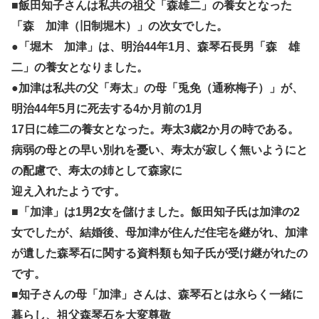
■飯田知子さんは私共の祖父「森雄二」の養女となった
「森 加津（旧制堀木）」の次女でした。
●「堀木 加津」は、明治44年1月、森琴石長男「森 雄
二」の養女となりました。
●加津は私共の父「寿太」の母「兎免（通称梅子）」が、
明治44年5月に死去する4か月前の1月
17日に雄二の養女となった。寿太3歳2か月の時である。
病弱の母との早い別れを憂い、寿太が寂しく無いようにと
の配慮で、寿太の姉として森家に
迎え入れたようです。
■「加津」は1男2女を儲けました。飯田知子氏は加津の2
女でしたが、結婚後、母加津が住んだ住宅を継がれ、加津
が遺した森琴石に関する資料類も知子氏が受け継がれたの
です。
■知子さんの母「加津」さんは、森琴石とは永らく一緒に
暮らし、祖父森琴石を大変尊敬