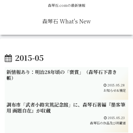
森琴石.comの最新情報
森琴石 What's New
2015-05
新情報あり：明治28年頃の「褒賞」（森琴石下書き
帳）
2015.05.28
お知らせ&補足
調布市「武者小路実篤記念館」に、森琴石著編『墨客筆
用 画題自在』が収蔵
2015.05.23
森琴石の作品及び所蔵者