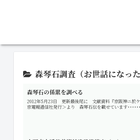
森琴石調査（お世話になっ
森琴石の係累を調べる
2012年5月23日 更新最後尾に 文献資料『京阪神ニ
京電報通信社発行＞より 森琴石伝を載せています･･････････････