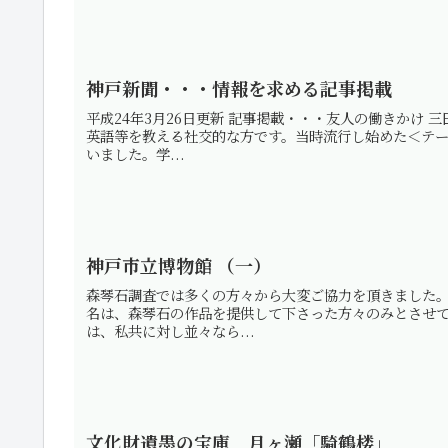
神戸新聞・・・情報を求める記事掲載
平成24年3月26日更新 記事掲載・・・友人の働きかけ
英語等を教える社交的な方です。当時流行し始めた＜テ
いました。学...
神戸市立博物館 （一）
森琴石調査では多くの方々から大変ご協力を頂きました
名は、森琴石の作品を提供して下さった方々のみとさせ
は、私共に対し並々なら...
文化財遺墨の宝庫 月ヶ瀬「騎鶴楼」