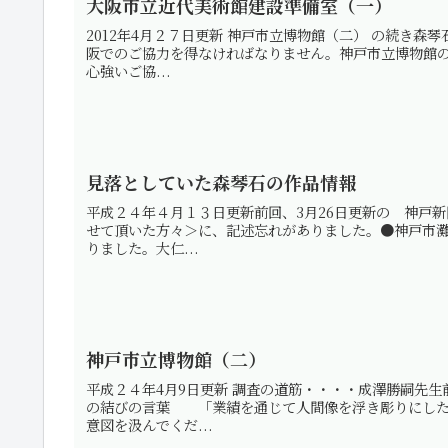
大阪市立近代美術館建設準備室（一）
2012年4月２７日更新 神戸市立博物館（二） の続き
阪でのご協力を得なければなりません。神戸市立博物館の
心強いご協...
見落としていた森琴石の作品情報
平成２４年４月１３日更新前回、3月26日更新の 神戸新
せて頂いた方々＞に、記述忘れがありました。●神戸市
りました。大仁...
神戸市立博物館（二）
平成２４年4月9日更新 調査の道筋・・・・成澤勝嗣先
の結びの言葉 「業績を通じて人間像を浮き彫りにした
意図を汲んでくだ...