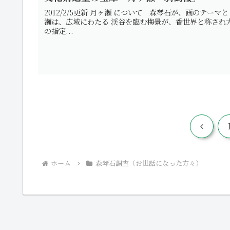
2012/2/5更新 月ヶ瀬 について 森琴石が、画のテ
瀬は、広域にわたる 渓谷を臨む梅景が、香世界と称され
の指定...
前
へ
ホーム
森琴石調査（お世話になった方々）