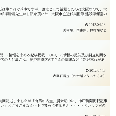
森琴石は生まれは兵庫ですが、画家として活躍したのは大阪なので、大
成澤勝嗣先生から紹介頂いた、大阪市立近代美術館 建設準備室の
2012.04.26
美術館、図書館、博物館など
聞･･･情報を求める記事掲載 の中、＜情報の提供及び調査訪問さ
灘区の大仁勇さん、神戸市灘区のTさんの情報などに記述忘れがあ
2012.04.13
森琴石調査（お世話になった方々）
生前回記述しましたが「有馬の名宝」展会期中に、神戸新聞掲載記事
い」とさまざまなルートで琴石に迫る考え・・・・という文言の