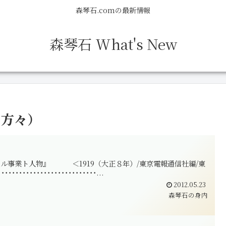
森琴石.comの最新情報
森琴石 What's New
た方々）
於ケル事業ト人物』 ＜1919（大正８年）/東京電報通信社編/東
･･･････････････････...
2012.05.23
森琴石の身内