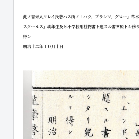
此ノ書米人クレイ氏著ハス所ノ「ハウ、プランツ、グロー」草木
スクールス」幼年生及ヒ小学校用植物書ト題スル書ヲ原トシ傍
得ン
明治十二年１０月十日