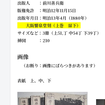
出版人 ：前川善兵衛
版権免許 ：明治12年11月15日
出版年月日：明治13年4月（1880年）
大阪響泉堂刻（上巻 扉下）
サイズなど：3冊（上51,丁 中54丁 下39丁） 
挿図 ：210
画像
（お断り：画像にばらつきがあります）
表紙 上、中、下 左：