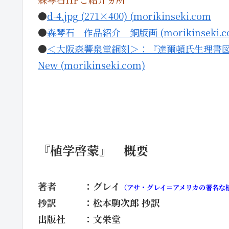
●
d-4.jpg (271×400) (morikinseki.com
●
森琴石 作品紹介 銅版画 (morikinseki.c
●
＜大阪森響泉堂銅刻＞：『達爾頓氏生理書図式』（
New (morikinseki.com)
・
・
『
植学啓蒙
』
概要
著者 ：グレイ
（アサ・グレイ＝アメリカの著名な
抄訳 ：松本駒次郎 抄訳
出版社 ：文栄堂