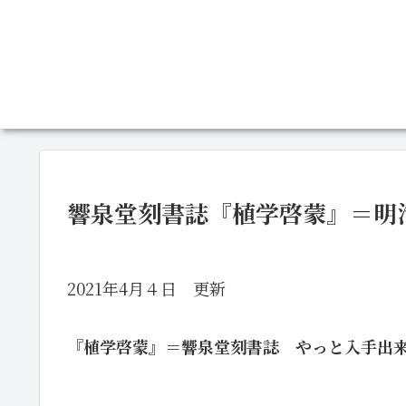
響泉堂刻書誌『植学啓蒙』＝明
2021年4月４日 更新
『植学啓蒙』＝響泉堂刻書誌 やっと入手出