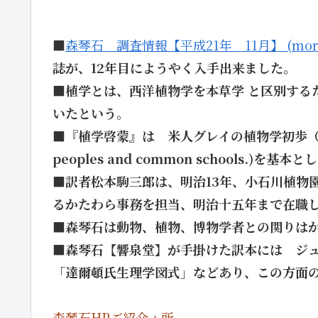
■
森琴石 調査情報【平成21年 11月】 (moriki
誌が、
12年目にようやく入手出来ました。
■
植学とは、
西洋植物学を本草学 と区別する
いたという。
■『植学啓蒙』は 米人グレイの植物学初歩（A.Gray,H
peoples and common schools.)
■訳者松本駒三郎は、明治13年、小石川植物
るかたわら事務を担当、明治十五年まで在職
■森琴石は動物、植物、博物学者との関りは
■森琴石【響泉堂】が手掛けた訳本には ジ
「達爾頓氏生理学図式」など
あり、この方面
森琴石HPご紹介ヵ所