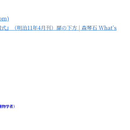
om)
明治11年4月刊）扉の下方 | 森琴石 What’s
植物学者）