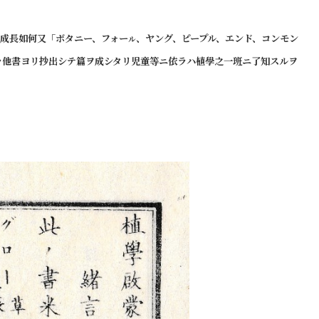
成長如何又「ボタニー、フォー
、ヤング、ピープル、エンド、コンモン
ル
ラ他書ヨリ抄出シテ篇ヲ成シタリ児童等ニ依ラハ植學之一班ニ了知
スルヲ