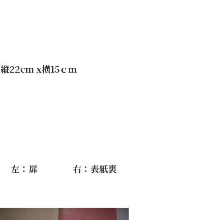
縦22cm x横15ｃｍ
扉 右：表紙裏