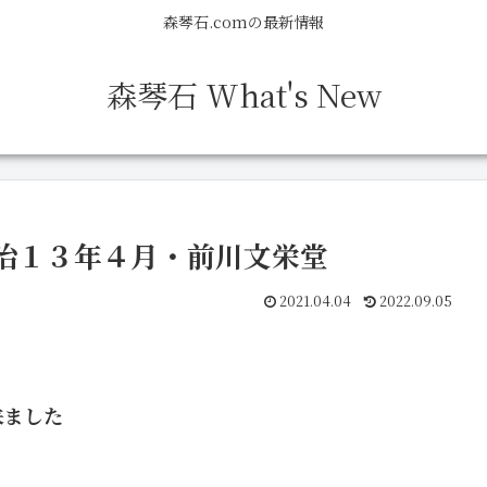
森琴石.comの最新情報
森琴石 What's New
治１３年４月・前川文栄堂
2021.04.04
2022.09.05
来ました