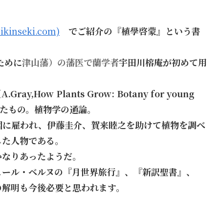
nseki.com)
でご紹介の『植學啓蒙』という書
ために
津山藩）の藩医で蘭学者
宇田川榕庵が初めて用
ow Plants Grow: Botany for young
を基本としたもの。植物学の通論。
園に雇われ、伊藤圭介、賀来睦之を助けて植物を調べ
した人物である。
かなりあったようだ。
ュール・ベルヌの『月世界旅行』、『新訳聖書』、
の解明も今後必要と思われます。