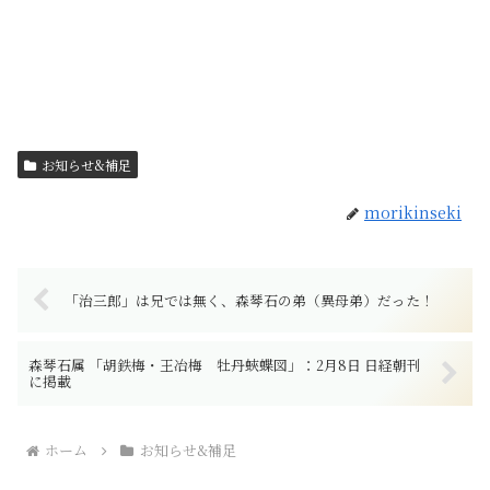
・
・
お知らせ&補足
morikinseki
「治三郎」は兄では無く、森琴石の弟（異母弟）だった！
森琴石属 「胡鉄梅・王冶梅 牡丹蛺蝶図」：2月8日 日経朝刊
に掲載
ホーム
お知らせ&補足