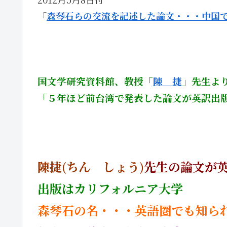
「
森琴石らの交流を記述した論文・・・中国
国文学研究資料館、教授「
陳 捷
」先生よ
「５年ほど前台湾で発表した論文が英訳出
陳捷(
ちん しょう)
先生の論文が
出版はカリフォルニア大学
森琴石の名・・・
英語圏でも知ら