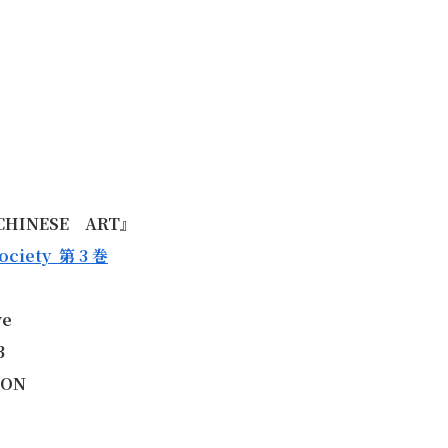
CHINESE
ART
』
Society
第 3
巻
ve
3
ON