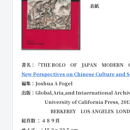
表紙
書名：
『
THE ROLO
OF
JAPAN
MODERN
New Perspectives on Chinese Culture and 
編集：Joshua A Fogel
出版：Global,Aria,and Intaernational Archi
University of California Press, 201
BERKEREY LOS ANGELES LOND
総頁数 ：４８９頁
サイズ ：15.2 x 22.5 cm