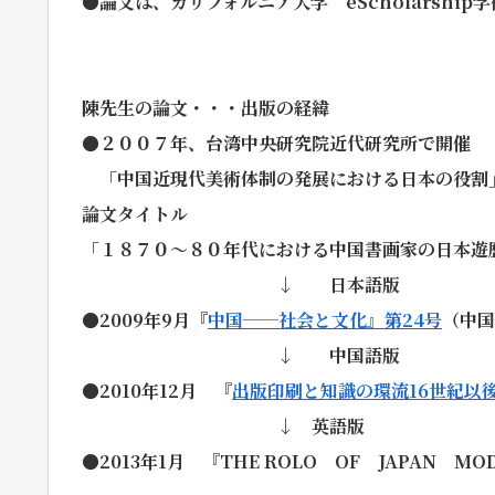
●論文は、カリフォルニア大学 eScholarship
陳先生の論文・・・出版の経緯
●２００７年、台湾中央研究院近代研究所で開催
「中国近現代美術体制の発展における日本の役割
論文タイトル
「１８７０～８０年代における中国書画家の日本遊
↓ 日本語版
●2009年9月『
中国──社会と文化』第24号
（中国
↓ 中国語版
●2010年12月
『
出版印刷と知識の環流
16
世紀以
↓ 英語版
●2013
年1月
『
THE ROLO
OF
JAPAN
MO