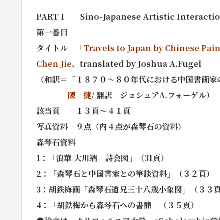
PART 1 Sino-Japanese Artistic Interacti
第一番目
タイトル
「Travels to Japan by Chinese Pain
Chen Jie
、translated by Joshua A.Fugel
（和訳＝「１８７０～８０年代における中国書画家
陳 捷
/ 翻訳 ジョシュアA.フォーゲル）
該当頁 １３頁～４１頁
写真資料 ９点（内４点が森琴石の資料）
森琴石資料
1：「浪華 大川端 詩会図」（31頁）
2：「森琴石と中国書家との筆談資料」（３２頁）
3：胡鉄梅画「森琴石道兄三十八歳小象図」（３３
4：「胡鉄梅から森琴石への書簡」（３５頁）