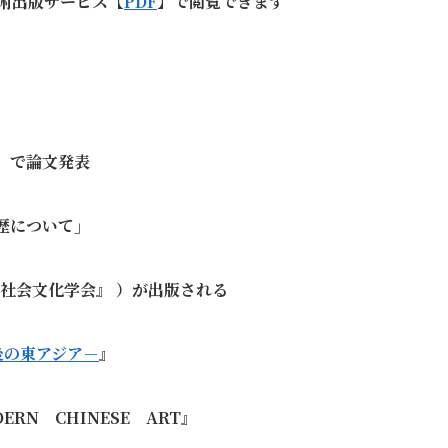
学術出版サービス【
PDF
】で閲覧できます
」で論文発表
歴について」
社会文化学会』 ）が出版される
後の東アジア－
』
DERN
CHINESE
ART
』