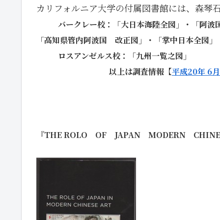
カリフォルニア大学の付属図書館には、森琴
バークレー校：「大日本海陸全図」・「阿波国
「高知県管内阿波国 改正図」・「掌中日本全図」
ロスアンゼルス校：「九州一覧之図」
以上は調査情報【
平成20年 6月
『
THE ROLO
OF
JAPAN
MODERN
CHINE