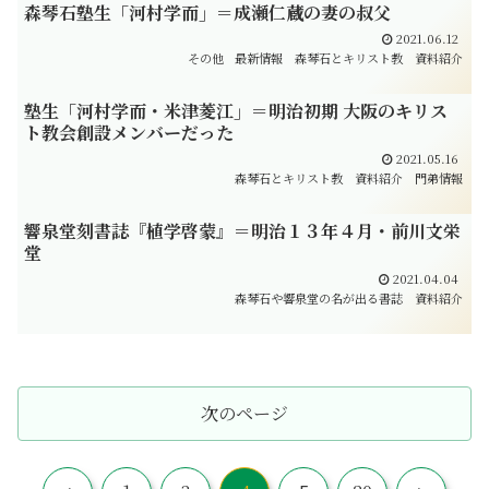
森琴石塾生「河村学而」＝成瀬仁蔵の妻の叔父
2021.06.12
その他
最新情報
森琴石とキリスト教
資料紹介
塾生「河村学而・米津菱江」＝明治初期 大阪のキリス
ト教会創設メンバーだった
2021.05.16
森琴石とキリスト教
資料紹介
門弟情報
響泉堂刻書誌『植学啓蒙』＝明治１３年４月・前川文栄
堂
2021.04.04
森琴石や響泉堂の名が出る書誌
資料紹介
次のページ