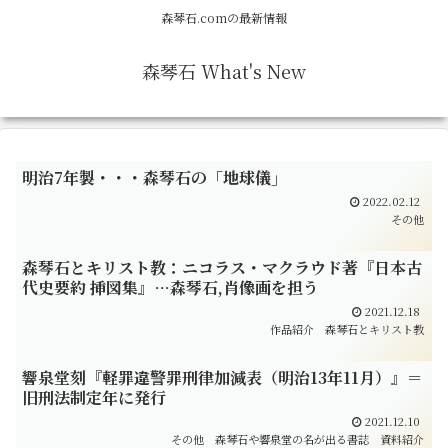
森琴石.comの最新情報
森琴石 What's New
明治7年製・・・森琴石の「地球儀」
2022.02.12
その他
森琴石とキリスト教：ニコラス・マクラウド著『日本古
代史要約 挿図集』…森琴石,肖像画を担う
2021.12.18
作品紹介
森琴石とキリスト教
響泉堂刻『軽罪違警罪刑律加減表（明治13年11月）』＝
旧刑法制定年に発行
2021.12.10
その他
森琴石や響泉堂の名が出る書誌
資料紹介