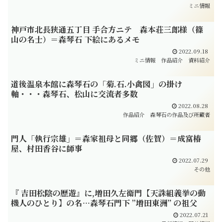
ミニ情報
神戸市北長狭通五丁目 手合方ニテ 森本荘三郎様（篠
山の名士）＝森琴石 下絵にあるメモ
2022.09.18
ミニ情報
作品紹介
資料紹介
道後温泉本館に森琴石の「菊.石.小禽図」の掛け
軸・・・森琴石、松山に交流者多数
2022.08.28
作品紹介
森琴石の作品及び所蔵者
門人「執行宗雄」＝森家祖母と同郷（佐賀）＝成富椿
屋、村田香谷に師事
2022.07.29
その他
『 吉田松陰の歴遊』に,増田久左衛門【天誅組義挙の動
機人のひとり】の名…森琴石門下 ”増田東洲” の祖父
2022.07.21