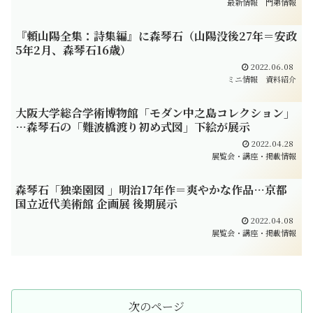
最新情報
門弟情報
『頼山陽全集：詩集編』に森琴石（山陽没後27年＝安政
5年2月、森琴石16歳）
2022.06.08
ミニ情報
資料紹介
大阪大学総合学術博物館「モダン中之島コレクション」
…森琴石の「難波橋渡り初め式図」下絵が展示
2022.04.28
展覧会・講座・掲載情報
森琴石「独楽園図 」明治17年作＝爽やかな作品…京都
国立近代美術館 企画展 後期展示
2022.04.08
展覧会・講座・掲載情報
次のページ