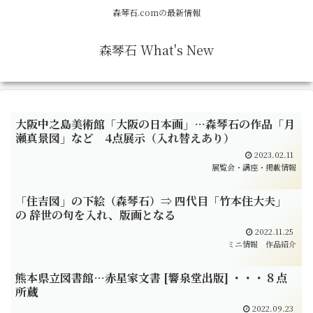
森琴石.comの最新情報
森琴石 What's New
大阪中之島美術館「大阪の日本画」…森琴石の作品「月
瀬真景図」など 4点展示（入れ替えあり）
2023.02.11
展覧会・講座・掲載情報
「住吉図」の下絵（森琴石）⇒ 四代目「竹本住大夫」
の 辞世の句を入れ、版画となる
2022.11.25
ミニ情報
作品紹介
熊本県立図書館…赤星家文書 [響泉堂出版] ・・・８点
所蔵
2022.09.23